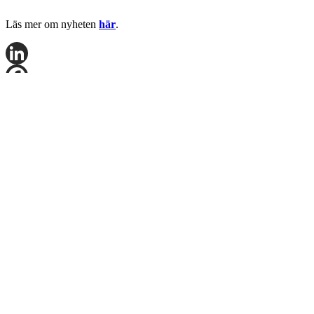
Läs mer om nyheten
här
.
LinkedIn
Facebook
X
Email
Share
Kontakta Fredrik Nygren för mer information.
E-post:
frny@logicenters.com
Telefon:
+46 708 502 514
Fyll i ditt namn och telefonnummer så ringer vi upp dig. Du kan
också skicka ett e-postmeddelande med dina frågor.