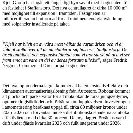
Kjell Group har ingått ett långsiktigt hyresavtal med Logicenters för
en fastighet i Staffanstorp. Det nya centrallagret är cirka 10 000 m²
med möjlighet till expansion i framtiden. Fastigheten är
miljöcertifierad och utformad för att minimera energianvändning
med solpaneler installerade på taket.
”Kjell har blivit ett av våra mest välkända varumärken och vi är
väldigt stolta över att de nu etablerar sig hos oss i Staffanstorp. De
är ett ambitiöst och expansivt företag som vi tror starkt på och vi ser
fram emot att vara en del av deras fortsatta tillväxt”,
säger Fredrik
Nygren, Commercial Director på Logicenters.
Det nya toppmoderna lagret kommer att ha en kostnadseffektiv och
klimatsmart automatiseringslösning från Autostore. Robotar kommer
att plocka och packa varor för att möta ökande försäljningsvolymer,
optimera logistikflödet och förbättra kundupplevelsen. Investeringen
i automatisering beräknas uppgå till cirka 80 miljoner kronor under
2025–2026 och förväntas minska distributionskostnaderna samt öka
effektiviteten med cirka 30 procent. Det nya lagret förväntas vara i
drift under fjärde kvartalet 2025 och fullt integrerat under 2026.