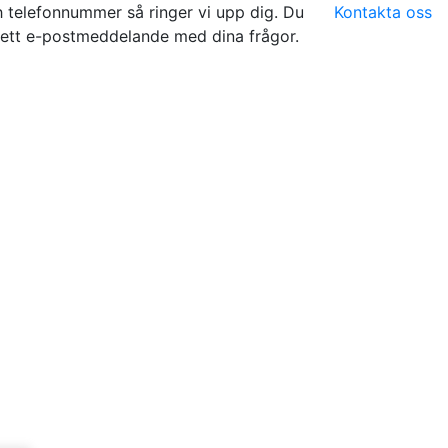
ch telefonnummer så ringer vi upp dig. Du
Kontakta oss
 ett e-postmeddelande med dina frågor.
varo i Sverige, Norge, Danmark, Polen, Finland och Tysklan