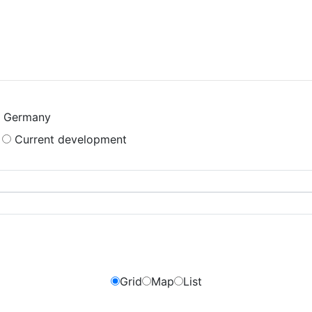
Germany
Current development
Grid
Map
List