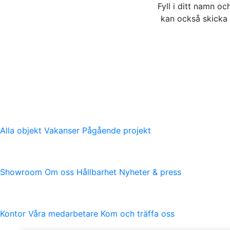
Fyll i ditt namn o
kan också skicka
Logicenters
Ledande utvecklare av moderna logistikfastigheter med när
logistikfastigheter.
Våra fastigheter
Alla objekt
Vakanser
Pågående projekt
Logicenters
Showroom
Om oss
Hållbarhet
Nyheter & press
Kontakt
Kontor
Våra medarbetare
Kom och träffa oss
Nyhetsbrev