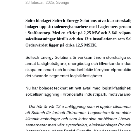
28 februari, 2025,
Sverige
Soltechbolaget Soltech Energy Solutions utvecklar storskali
bolaget upp sitt solenergisamarbete med Logicenters genom 
i Staffanstorp. Med en effekt på 2,25 MW och 3 641 solpanel
solcellssatsningar hittills och den 13:e installationen som So
Ordervärdet ligger på cirka 12,5 MSEK.
Soltech Energy Solutions är verksamt inom storskaliga so
annat fastighetsägare, energibolag och tillverkande indust
skapa en smart och kostnadseffektiv förnybar elproduktio
det växande segmentet logistikfastigheter.
Nu har bolaget tecknat ett nytt avtal med logistikfastigh
solcellsanläggning i Kronoslätts industripark, motsvaran
–
Det här är vår 13:e anläggning som vi uppför tillsamm
att Soltech får fortsatt förtroende. Logicenters är en aktö
klimatinvesteringar och som leder sina ambitioner i bevis.
samarbetar med vårt systerbolag, elteknikbolaget Provekto