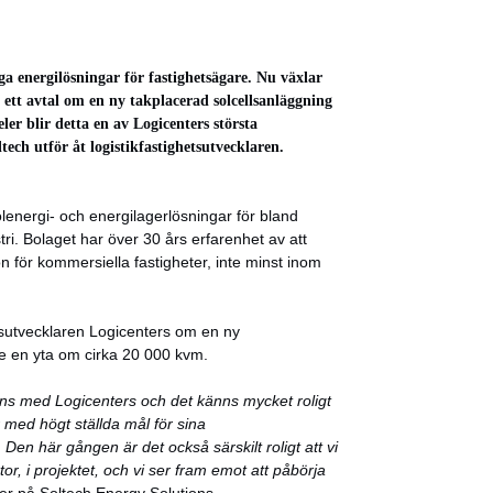
ga energilösningar för fastighetsägare. Nu växlar
ett avtal om en ny takplacerad solcellsanläggning
er blir detta en av Logicenters största
ltech utför åt logistikfastighetsutvecklaren.
lenergi- och energilagerlösningar för bland
ri. Bolaget har över 30 års erfarenhet av att
n för kommersiella fastigheter, inte minst inom
etsutvecklaren Logicenters om en ny
de en yta om cirka 20 000 kvm.
ans med Logicenters och det känns mycket roligt
r med högt ställda mål för sina
 Den här gången är det också särskilt roligt att vi
r, i projektet, och vi ser fram emot att påbörja