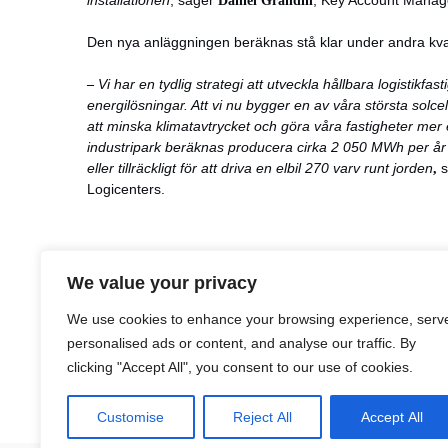
installationen
, säger
Daniel Grandin
, Key Account Manage
Den nya anläggningen beräknas stå klar under andra kvart
–
Vi har en tydlig strategi att utveckla hållbara logistikfa
energilösningar. Att vi nu bygger en av våra största solcell
att minska klimatavtrycket och göra våra fastigheter mer 
industripark beräknas producera cirka 2 050 MWh per år
eller tillräckligt för att driva en elbil 270 varv runt jorden
,
Logicenters.
We value your privacy
LinkedIn
Facebook
X
Email
Share
We use cookies to enhance your browsing experience, serv
personalised ads or content, and analyse our traffic. By
clicking "Accept All", you consent to our use of cookies.
Customise
Reject All
Accept All