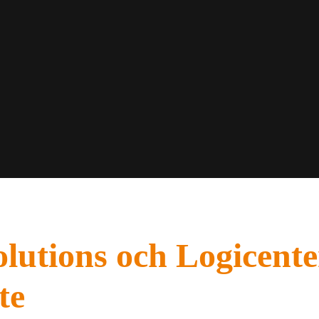
lutions och Logicenter
te