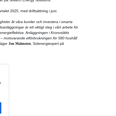
r på Soltech Energy Solutions.
alet 2025, med driftsättning i juni.
stigheter åt våra kunder och investera i smarta
sanläggningar är ett viktigt steg i vårt arbete för
energieffektiva. Anläggningen i Kronoslätts
 – motsvarande elförbrukningen för 580 hushåll
säger
Jon Malmsten
, Solenergiexpert på
e