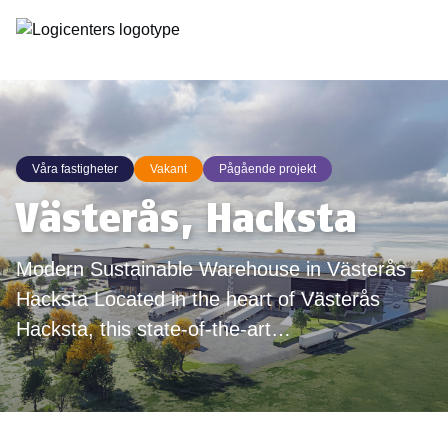
Våra fastigheter
Vakant
Pågående projekt
Västerås, Hacksta
Modern Sustainable Warehouse in Västerås –
Hacksta Located in the heart of Västerås
Hacksta, this state-of-the-art…