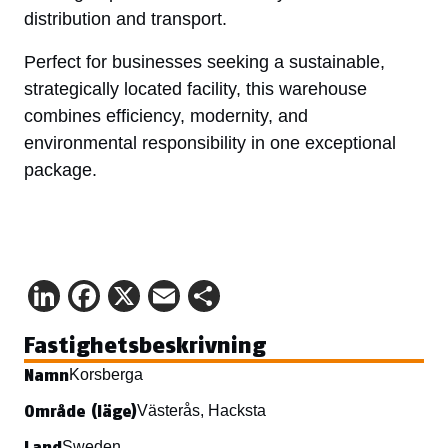
distribution and transport.
Perfect for businesses seeking a sustainable,
strategically located facility, this warehouse
combines efficiency, modernity, and
environmental responsibility in one exceptional
package.
LinkedIn
Facebook
X
Email
Share
Fastighetsbeskrivning
Namn
Korsberga
Område (läge)
Västerås, Hacksta
Land
Sweden