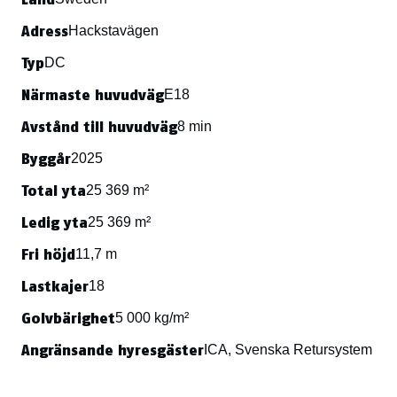
Adress
Hackstavägen
Typ
DC
Närmaste huvudväg
E18
Avstånd till huvudväg
8 min
Byggår
2025
Total yta
25 369 m²
Ledig yta
25 369 m²
Fri höjd
11,7 m
Lastkajer
18
Golvbärighet
5 000 kg/m²
Angränsande hyresgäster
ICA, Svenska Retursystem