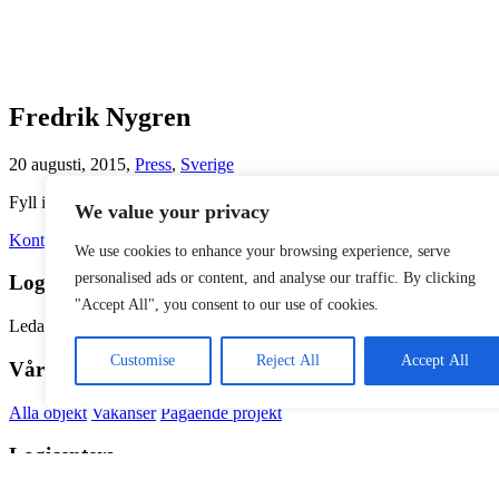
Fredrik Nygren
20 augusti, 2015,
Press
,
Sverige
Fyll i ditt namn och telefonnummer så ringer vi upp dig. Du kan ocks
We value your privacy
Kontakta oss
We use cookies to enhance your browsing experience, serve
personalised ads or content, and analyse our traffic. By clicking
Logicenters
"Accept All", you consent to our use of cookies.
Ledande utvecklare av moderna logistikfastigheter med närvaro i Sveri
Customise
Reject All
Accept All
Våra fastigheter
Alla objekt
Vakanser
Pågående projekt
Logicenters
Showroom
Om oss
Hållbarhet
Nyheter & press