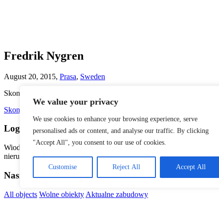
Fredrik Nygren
August 20, 2015,
Prasa
,
Sweden
Skontaktuj się z nami w przypadku jakichkolwiek pytań lub wątpliw
We value your privacy
Skontaktuj się z nami
We use cookies to enhance your browsing experience, serve
Logicenters
personalised ads or content, and analyse our traffic. By clicking
"Accept All", you consent to our use of cookies.
Wiodący dostawca nowoczesnych nieruchomości logistycznych w Ska
nieruchomości logistyczne.
Customise
Reject All
Accept All
Nasza platforma
All objects
Wolne obiekty
Aktualne zabudowy
Logicenters