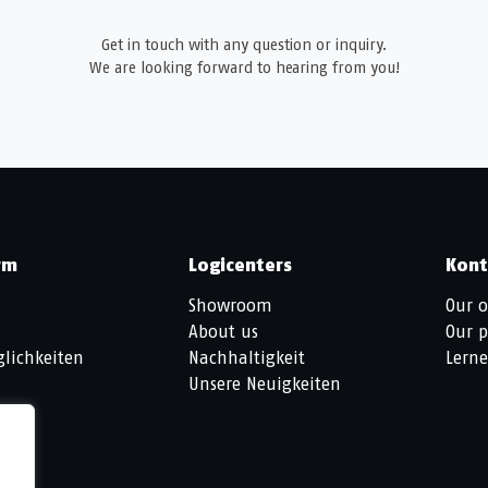
Get in touch with any question or inquiry.
We are looking forward to hearing from you!
rm
Logicenters
Kont
Showroom
Our o
About us
Our p
lichkeiten
Nachhaltigkeit
Lerne
Unsere Neuigkeiten