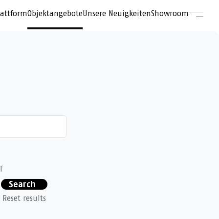
lattform
Objektangebote
Unsere Neuigkeiten
Showroom
T
Search
Reset results