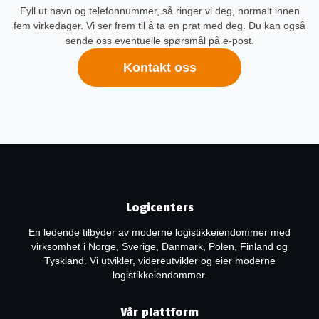
Fyll ut navn og telefonnummer, så ringer vi deg, normalt innen
fem virkedager. Vi ser frem til å ta en prat med deg. Du kan også
sende oss eventuelle spørsmål på e-post.
Kontakt oss
Logicenters
En ledende tilbyder av moderne logistikkeiendommer med
virksomhet i Norge, Sverige, Danmark, Polen, Finland og
Tyskland. Vi utvikler, videreutvikler og eier moderne
logistikkeiendommer.
Vår plattform