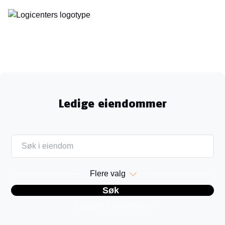
Ledige eiendommer
ALL
SVERIGE
NORGE
Flere valg
DANMARK
FINLAND
POLAND
GERMANY
Søk
Tilbakestill resultatene
ALL
LEDIGE EIENDOMMER
VÅR PLATTFORM
UTVIKLINGSMULIGHET