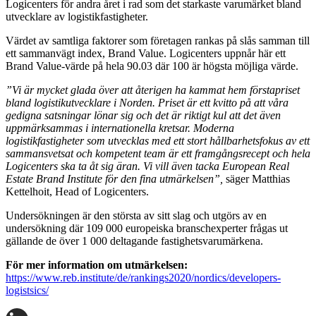
Logicenters för andra året i rad som det starkaste varumärket bland
utvecklare av logistikfastigheter.
Värdet av samtliga faktorer som företagen rankas på slås samman till
ett sammanvägt index, Brand Value. Logicenters uppnår här ett
Brand Value-värde på hela 90.03 där 100 är högsta möjliga värde.
”Vi är mycket glada över att återigen ha kammat hem förstapriset
bland logistikutvecklare i Norden. Priset är ett kvitto på att våra
gedigna satsningar lönar sig och det är riktigt kul att det även
uppmärksammas i internationella kretsar. Moderna
logistikfastigheter som utvecklas med ett stort hållbarhetsfokus av ett
sammansvetsat och kompetent team är ett framgångsrecept och hela
Logicenters ska ta åt sig äran. Vi vill även tacka European Real
Estate Brand Institute för den fina utmärkelsen”,
säger Matthias
Kettelhoit, Head of Logicenters.
Undersökningen är den största av sitt slag och utgörs av en
undersökning där 109 000 europeiska branschexperter frågas ut
gällande de över 1 000 deltagande fastighetsvarumärkena.
För mer information om utmärkelsen:
https://www.reb.institute/de/rankings2020/nordics/developers-
logistsics/