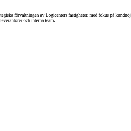
iska förvaltningen av Logicenters fastigheter, med fokus på kundnöjdhet,
leverantörer och interna team.
å skicka ett e-postmeddelande med dina frågor.