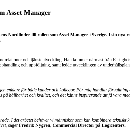
om Asset Manager
 Jens Nordlinder till rollen som Asset Manager i Sverige. I sin ny
.
kundrelationer och tjänsteutveckling. Han kommer närmast från Fastighe
pphandling och uppföljning, samt ledde utvecklingen av underhållsplane
agen enklare för både kunder och kollegor. För mig handlar förvaltning
s på hållbarhet och kvalitet, och det känns inspirerande att få vara me
iserade. I det arbetet behöver vi människor som kan kombinera tekniskt
ivet,
säger
Fredrik Nygren, Commercial Director på Logicenters.