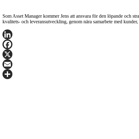
Som Asset Manager kommer Jens att ansvara för den löpande och strateg
kvalitets- och leveransutveckling, genom nära samarbete med kunder, 
LinkedIn
Facebook
X
Email
Share
Kontakta Fredrik Nygren för mer information.
E-post:
frny@logicenters.com
Telefon:
+46 708 502 514
Fyll i ditt namn och telefonnummer så ringer vi upp dig. Du kan ocks