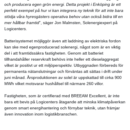
och producera egen grön energi. Detta projekt i Enköping är ett
perfekt exempel på hur vi kan integrera ny teknik för att inte bara
stödja våra hyresgästers operativa behov utan också bidra till en
mer hållbar framtid
”, säger Jon Malmsten, Solenergiexpert på
Logicenters.
Batterisystemet möjliggör även att laddning av elektriska fordon
kan ske med egenproducerad solenergi, något som är en viktig
del i att framtidssäkra fastigheten. Genom att batteriet
tillhandahåller reservkraft behövs inte heller ett dieselaggregat
vilket är positivt ur ett miljöperspektiv. Utbyggnaden förbereds för
permanenta nätanslutningar och förväntas att sättas i drift under
juni månad. Årsproduktionen av solel är uppskattad till cirka 900
MWh vilket motsvarar hushållsel till närmare 260 villor.
Fastigheten, som är certifierad med BREEAM Excellent, är inte
bara ett bevis på Logicenters åtagande att minska klimatpåverkan
genom smart energihantering och förnybar teknik, utan främjar
även innovation inom logistikbranschen.