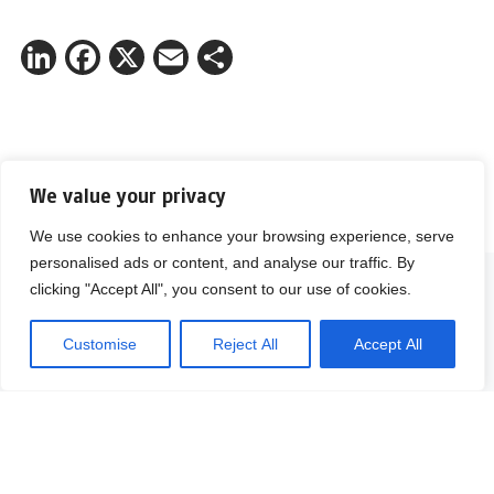
LinkedIn
Facebook
X
Email
Share
We value your privacy
We use cookies to enhance your browsing experience, serve
personalised ads or content, and analyse our traffic. By
clicking "Accept All", you consent to our use of cookies.
Customise
Reject All
Accept All
Fyll i ditt namn och telefonnummer så ringer vi upp dig. Du kan
också skicka ett e-postmeddelande med dina frågor.