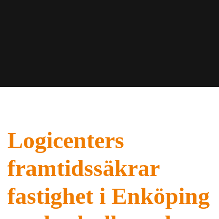
Logicenters
framtidssäkrar
fastighet i Enköping