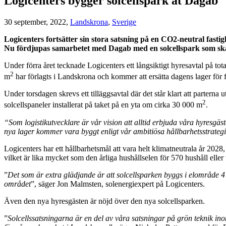
Logicenters bygger solcellspark åt Dagab
30 september, 2022,
Landskrona
,
Sverige
Logicenters fortsätter sin stora satsning på en CO2-neutral fastig
Nu fördjupas samarbetet med Dagab med en solcellspark som sk
Under förra året tecknade Logicenters ett långsiktigt hyresavtal på to
2
m
har förlagts i Landskrona och kommer att ersätta dagens lager för 
Under torsdagen skrevs ett tilläggsavtal där det står klart att parter
2
solcellspaneler installerat på taket på en yta om cirka 30 000 m
.
“Som logistikutvecklare är vår vision att alltid erbjuda våra hyresgä
nya lager kommer vara byggt enligt vår ambitiösa hållbarhetsstrateg
Logicenters har ett hållbarhetsmål att vara helt klimatneutrala år 202
vilket är lika mycket som den årliga hushållselen för 570 hushåll eller 
”
Det som är extra glädjande är att solcellsparken byggs i elområde 4 
området
”, säger Jon Malmsten, solenergiexpert på Logicenters.
Även den nya hyresgästen är nöjd över den nya solcellsparken.
”
Solcellssatsningarna är en del av våra satsningar på grön teknik in