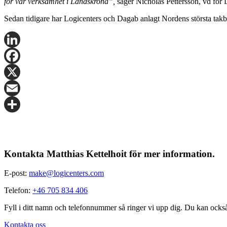
för vår verksamhet i Landskrona”,
säger Nicholas Pettersson, vd för 
Sedan tidigare har Logicenters och Dagab anlagt Nordens största takb
LinkedIn
Facebook
X
Email
Share
Kontakta Matthias Kettelhoit för mer information.
E-post:
make@logicenters.com
Telefon:
+46 705 834 406
Fyll i ditt namn och telefonnummer så ringer vi upp dig. Du kan ocks
Kontakta oss