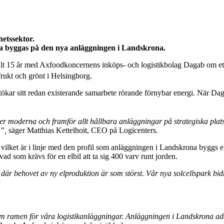
hetssektor.
a byggas på den nya anläggningen i Landskrona.
talt 15 år med Axfoodkoncernens inköps- och logistikbolag Dagab om ett 
frukt och grönt i Helsingborg.
na utökar sitt redan existerande samarbete rörande förnybar energi. När
ster moderna och framför allt hållbara anläggningar på strategiska plat
i”,
säger Matthias Kettelhoit, CEO på Logicenters.
8, vilket är i linje med den profil som anläggningen i Landskrona byggs 
vad som krävs för en elbil att ta sig 400 varv runt jorden.
där behovet av ny elproduktion är som störst. Vår nya solcellspark bidr
om ramen för våra logistikanläggningar. Anläggningen i Landskrona adde