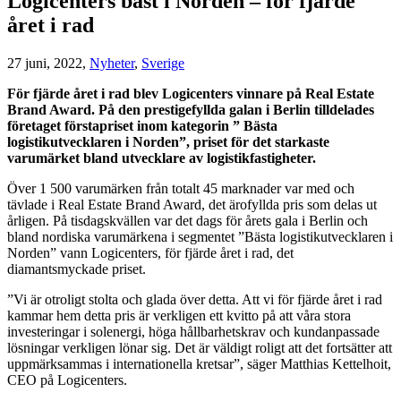
Logicenters bäst i Norden – för fjärde
året i rad
27 juni, 2022,
Nyheter
,
Sverige
För fjärde året i rad blev Logicenters vinnare på Real Estate
Brand Award. På den prestigefyllda galan i Berlin tilldelades
företaget förstapriset inom kategorin ” Bästa
logistikutvecklaren i Norden”, priset för det starkaste
varumärket bland utvecklare av logistikfastigheter.
Över 1 500 varumärken från totalt 45 marknader var med och
tävlade i Real Estate Brand Award, det ärofyllda pris som delas ut
årligen. På tisdagskvällen var det dags för årets gala i Berlin och
bland nordiska varumärkena i segmentet ”Bästa logistikutvecklaren i
Norden” vann Logicenters, för fjärde året i rad, det
diamantsmyckade priset.
”Vi är otroligt stolta och glada över detta. Att vi för fjärde året i rad
kammar hem detta pris är verkligen ett kvitto på att våra stora
investeringar i solenergi, höga hållbarhetskrav och kundanpassade
lösningar verkligen lönar sig. Det är väldigt roligt att det fortsätter att
uppmärksammas i internationella kretsar”, säger Matthias Kettelhoit,
CEO på Logicenters.