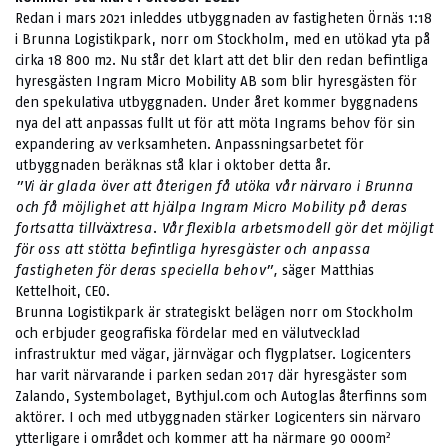
Redan i mars 2021 inleddes utbyggnaden av fastigheten Örnäs 1:18
i Brunna Logistikpark, norr om Stockholm, med en utökad yta på
cirka 18 800 m2. Nu står det klart att det blir den redan befintliga
hyresgästen Ingram Micro Mobility AB som blir hyresgästen för
den spekulativa utbyggnaden. Under året kommer byggnadens
nya del att anpassas fullt ut för att möta Ingrams behov för sin
expandering av verksamheten. Anpassningsarbetet för
utbyggnaden beräknas stå klar i oktober detta år.
”Vi är glada över att återigen få utöka vår närvaro i Brunna
och få möjlighet att hjälpa Ingram Micro Mobility på deras
fortsatta tillväxtresa. Vår flexibla arbetsmodell gör det möjligt
för oss att stötta befintliga hyresgäster och anpassa
fastigheten för deras speciella behov”,
säger Matthias
Kettelhoit, CEO.
Brunna Logistikpark är strategiskt belägen norr om Stockholm
och erbjuder geografiska fördelar med en välutvecklad
infrastruktur med vägar, järnvägar och flygplatser. Logicenters
har varit närvarande i parken sedan 2017 där hyresgäster som
Zalando, Systembolaget, Bythjul.com och Autoglas återfinns som
aktörer. I och med utbyggnaden stärker Logicenters sin närvaro
2
ytterligare i området och kommer att ha närmare 90 000m