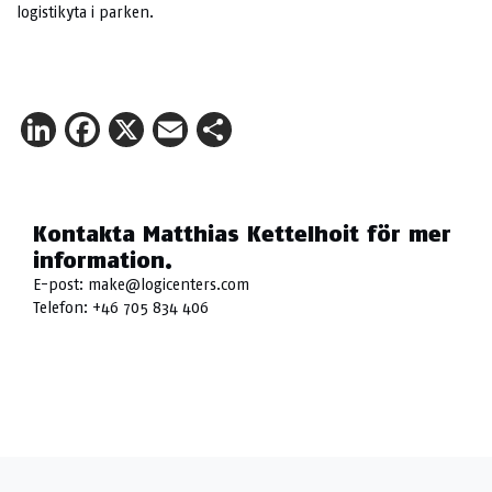
logistikyta i parken.
LinkedIn
Facebook
X
Email
Share
Kontakta Matthias Kettelhoit för mer
information.
E-post:
make@logicenters.com
Telefon:
+46 705 834 406