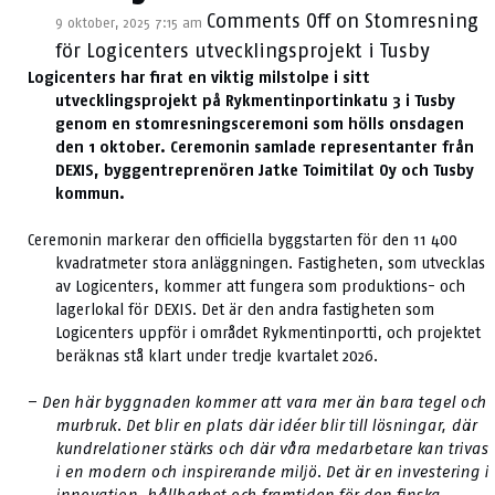
Comments Off
on Stomresning
9 oktober, 2025 7:15 am
för Logicenters utvecklingsprojekt i Tusby
Logicenters har firat en viktig milstolpe i sitt
utvecklingsprojekt på Rykmentinportinkatu 3 i Tusby
genom en stomresningsceremoni som hölls onsdagen
den 1 oktober. Ceremonin samlade representanter från
DEXIS, byggentreprenören Jatke Toimitilat Oy och Tusby
kommun.
Ceremonin markerar den officiella byggstarten för den 11 400
kvadratmeter stora anläggningen. Fastigheten, som utvecklas
av Logicenters, kommer att fungera som produktions- och
lagerlokal för DEXIS. Det är den andra fastigheten som
Logicenters uppför i området Rykmentinportti, och projektet
beräknas stå klart under tredje kvartalet 2026.
–
Den här byggnaden kommer att vara mer än bara tegel och
murbruk. Det blir en plats där idéer blir till lösningar, där
kundrelationer stärks och där våra medarbetare kan trivas
i en modern och inspirerande miljö. Det är en investering i