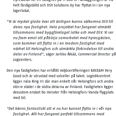
helt färdigställd och DSV Solutions Oy har flyttat in i sin nya
lagerlokal.
”Vi är mycket glada över att äntligen kunna välkomna DSV till
deras nya fastighet. Hela projektet har fungerat utmärkt
tillsammans med byggföretaget Jatke och med DSV. Vi ser
nu fram emot att påbörja samarbetet med hyresgästen,
som kommer att flytta in i en modern fastighet med
närhet till Helsingfors och utmärkta förbindelser till andra
delar av Finland”,
säger Jarkko Äikää, Commercial Director på
Logicenters.
Den nya fastigheten har erhållit miljöcertifieringen BREEAM Very
Good och är utrustad med solceller på taket. Logistikcentret
ligger nära Ring III där man enkelt når Helsingfors och andra
större städer i de södra delarna av Finland. Fastigheten ligger
dessutom endast tio minuter från Helsingfors-Vanda flygplats
med bil.
“Det känns fantastiskt att vi nu har kunnat flytta in i vår nya
fastighet. Allt har fungerat perfekt tillsammans med