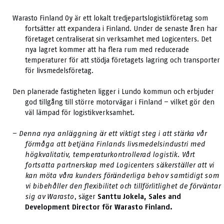
Warasto Finland Oy är ett lokalt tredjepartslogistikföretag som
fortsätter att expandera i Finland. Under de senaste åren har
företaget centraliserat sin verksamhet med Logicenters. Det
nya lagret kommer att ha flera rum med reducerade
temperaturer för att stödja företagets lagring och transporter
för livsmedelsföretag.
Den planerade fastigheten ligger i Lundo kommun och erbjuder
god tillgång till större motorvägar i Finland – vilket gör den
väl lämpad för logistikverksamhet.
–
Denna nya anläggning är ett viktigt steg i att stärka vår
förmåga att betjäna Finlands livsmedelsindustri med
högkvalitativ, temperaturkontrollerad logistik. Vårt
fortsatta partnerskap med Logicenters säkerställer att vi
kan möta våra kunders föränderliga behov samtidigt som
vi bibehåller den flexibilitet och tillförlitlighet de förväntar
sig av Warasto
, säger
Santtu Jokela, Sales and
Development Director för Warasto Finland.