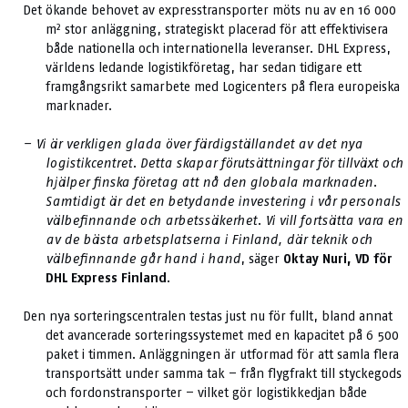
Det ökande behovet av expresstransporter möts nu av en 16 000
m² stor anläggning, strategiskt placerad för att effektivisera
både nationella och internationella leveranser. DHL Express,
världens ledande logistikföretag, har sedan tidigare ett
framgångsrikt samarbete med Logicenters på flera europeiska
marknader.
– Vi är verkligen glada över färdigställandet av det nya
logistikcentret. Detta skapar förutsättningar för tillväxt och
hjälper finska företag att nå den globala marknaden.
Samtidigt är det en betydande investering i vår personals
välbefinnande och arbetssäkerhet. Vi vill fortsätta vara en
av de bästa arbetsplatserna i Finland, där teknik och
välbefinnande går hand i hand
, säger
Oktay Nuri, VD för
DHL Express Finland
.
Den nya sorteringscentralen testas just nu för fullt, bland annat
det avancerade sorteringssystemet med en kapacitet på 6 500
paket i timmen. Anläggningen är utformad för att samla flera
transportsätt under samma tak – från flygfrakt till styckegods
och fordonstransporter – vilket gör logistikkedjan både