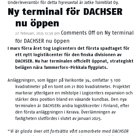
Underleverantör för detta hyresavtal är Jatke Toimitilat Oy.
Ny terminal för DACHSER
nu öppen
Comments Off
on Ny terminal
27 februari, 2025 12:39 pm
för DACHSER nu öppen
I mars förra året tog Logicenters det första spadtaget för
ett nytt logistikcenter för den finska divisionen av
DACHSER. Nu har terminalen officiellt öppnat, strategiskt
belägen nära Tammerfors-Pirkkala flygplats.
Anläggningen, som ligger på Varikontie 34, omfattar 5 100
kvadratmeter på en tomt om 21 800 kvadratmeter. Projektet
markerar ytterligare en milstolpe i Logicenters expansion och
stärker dess position bland en växande kundbas. Den nya
terminalen är DACHSERs andra logistikcenter i Finland, efter
den första anläggningen i Kerava. Överlämningen av
fastigheten slutfördes i slutet av januari 2025.
“
Vi är glada över att fortsätta vårt samarbete med DACHSER