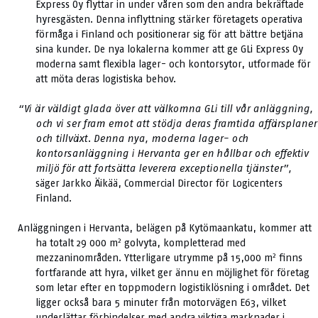
Express Oy flyttar in under våren som den andra bekräftade
hyresgästen. Denna inflyttning stärker företagets operativa
förmåga i Finland och positionerar sig för att bättre betjäna
sina kunder. De nya lokalerna kommer att ge GLi Express Oy
moderna samt flexibla lager- och kontorsytor, utformade för
att möta deras logistiska behov.
“Vi är väldigt glada över att välkomna GLi till vår anläggning,
och vi ser fram emot att stödja deras framtida affärsplaner
och tillväxt. Denna nya, moderna lager- och
kontorsanläggning i Hervanta ger en hållbar och effektiv
miljö för att fortsätta leverera exceptionella tjänster”,
säger Jarkko Äikää, Commercial Director för Logicenters
Finland.
Anläggningen i Hervanta, belägen på Kytömaankatu, kommer att
2
ha totalt 29 000 m
golvyta, kompletterad med
2
mezzaninområden. Ytterligare utrymme på 15,000 m
finns
fortfarande att hyra, vilket ger ännu en möjlighet för företag
som letar efter en toppmodern logistiklösning i området. Det
ligger också bara 5 minuter från motorvägen E63, vilket
underlättar förbindelser med andra viktiga marknader i