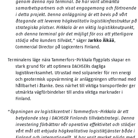
genom denna nya terminal. De har varit utmärkta
samarbetspartners och visat engagemang och förtroende
i detta projekt. Denna anläggning är ett bevis på vårt
åtagande att leverera högkvalitativ logistikinfrastruktur på
strategiska platser. Pirkkala är en viktig logistikknutpunkt,
och denna terminal gör det möjligt för oss att ytterligare
stödja våra kunders tillväxt,
” säger
Jarkko Äikää
,
Commercial Director på Logicenters Finland.
Terminalens läge nära Tammerfors-Pirkkala flygplats skapar en
stark grund för att optimera DACHSERs dagliga
logistikverksamhet. Utrustad med solpaneler för ren energi
och geotermisk uppvärmning är anläggningen utformad med
hållbarhet i åtanke. Dess närhet till viktiga transportleder ger
utmärkta vägförbindelser till andra viktiga marknader i
Finland.
“
Öppningen av logistikcentret i Tammerfors-Pirkkala är ett
betydande steg i DACHSER Finlands tillväxtstrategi. Denna
investering förbättrar vår operativa effektivitet och stödjer
vårt mål att erbjuda högkvalitativa logistiktjänster både i
Finland och internationellt. Vi har varit mycket nöjda med