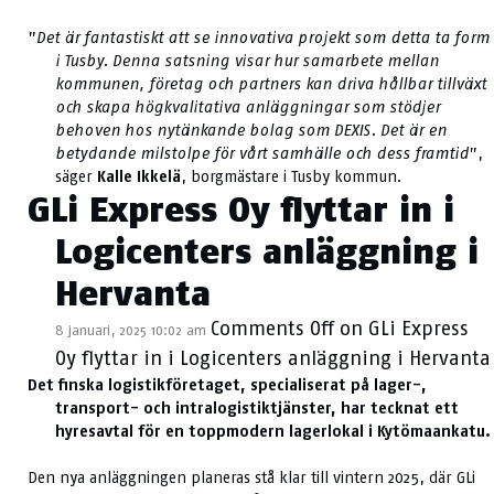
”
Det är fantastiskt att se innovativa projekt som detta ta form
i Tusby. Denna satsning visar hur samarbete mellan
kommunen, företag och partners kan driva hållbar tillväxt
och skapa högkvalitativa anläggningar som stödjer
behoven hos nytänkande bolag som DEXIS. Det är en
betydande milstolpe för vårt samhälle och dess framtid
”,
säger
Kalle Ikkelä
, borgmästare i Tusby kommun.
GLi Express Oy flyttar in i
Logicenters anläggning i
Hervanta
Comments Off
on GLi Express
8 januari, 2025 10:02 am
Oy flyttar in i Logicenters anläggning i Hervanta
Det finska logistikföretaget, specialiserat på lager-,
transport- och intralogistiktjänster, har tecknat ett
hyresavtal för en toppmodern lagerlokal i Kytömaankatu.
Den nya anläggningen planeras stå klar till vintern 2025, där GLi