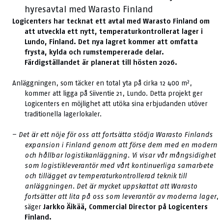
hyresavtal med Warasto Finland
Logicenters har tecknat ett avtal med Warasto Finland om
att utveckla ett nytt, temperaturkontrollerat lager i
Lundo, Finland. Det nya lagret kommer att omfatta
frysta, kylda och rumstempererade delar.
Färdigställandet är planerat till hösten 2026.
Anläggningen, som täcker en total yta på cirka 12 400 m²,
kommer att ligga på Siiventie 21, Lundo. Detta projekt ger
Logicenters en möjlighet att utöka sina erbjudanden utöver
traditionella lagerlokaler.
–
Det är ett nöje för oss att fortsätta stödja Warasto Finlands
expansion i Finland genom att förse dem med en modern
och hållbar logistikanläggning. Vi visar vår mångsidighet
som logistikleverantör med vårt kontinuerliga samarbete
och tillägget av temperaturkontrollerad teknik till
anläggningen. Det är mycket uppskattat att Warasto
fortsätter att lita på oss som leverantör av moderna lager
,
säger
Jarkko Äikää, Commercial Director på Logicenters
Finland.