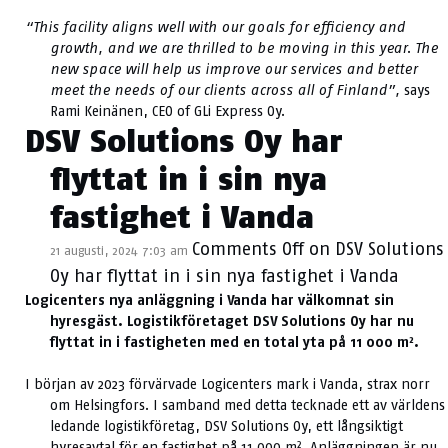
“This facility aligns well with our goals for efficiency and
growth, and we are thrilled to be moving in this year. The
new space will help us improve our services and better
meet the needs of our clients across all of Finland”,
says
Rami Keinänen, CEO of GLi Express Oy.
DSV Solutions Oy har
flyttat in i sin nya
fastighet i Vanda
Comments Off
on DSV Solutions
21 augusti, 2024 7:03 am
Oy har flyttat in i sin nya fastighet i Vanda
Logicenters nya anläggning i Vanda har välkomnat sin
hyresgäst. Logistikföretaget DSV Solutions Oy har nu
flyttat in i fastigheten med en total yta på 11 000 m².
I början av 2023 förvärvade Logicenters mark i Vanda, strax norr
om Helsingfors. I samband med detta tecknade ett av världens
ledande logistikföretag, DSV Solutions Oy, ett långsiktigt
hyresavtal för en fastighet på 11 000 m². Anläggningen är nu