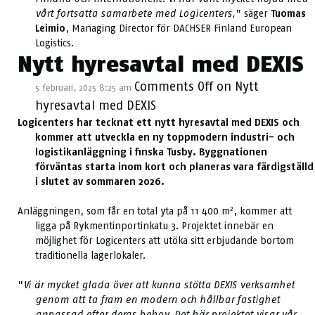
vårt fortsatta samarbete med Logicenters,
” säger
Tuomas
Leimio
, Managing Director för DACHSER Finland European
Logistics.
Nytt hyresavtal med DEXIS
Comments Off
on Nytt
5 februari, 2025 8:25 am
hyresavtal med DEXIS
Logicenters har tecknat ett nytt hyresavtal med DEXIS och
kommer att utveckla en ny toppmodern industri- och
logistikanläggning i finska Tusby. Byggnationen
förväntas starta inom kort och planeras vara färdigställd
i slutet av sommaren 2026.
2
Anläggningen, som får en total yta på 11 400 m
, kommer att
ligga på Rykmentinportinkatu 3. Projektet innebär en
möjlighet för Logicenters att utöka sitt erbjudande bortom
traditionella lagerlokaler.
”
Vi är mycket glada över att kunna stötta DEXIS verksamhet
genom att ta fram en modern och hållbar fastighet
anpassad efter deras behov. Det här projektet visar vår