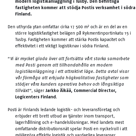
modern logistikanläggning i Tusby. Den befintliga
fastigheten kommer att stödja Postis verksamhet i södra
Finland.
Den uthyrda ytan omfattar cirka 17 500 m² och är en del av en
större logistikfastighet belägen på Rykmentinportinkatu 15 i
Tusby. Fastigheten kommer att stärka Postis kapacitet och
effektivitet i ett viktigt logistiknav i södra Finland.
“
Vi är mycket glada över att fortsätta vårt starka samarbete
med Posti genom att tillhandahålla en modern
logistikanläggning i ett attraktivt läge. Detta avtal visar
vår förmåga att erbjuda högkvalitativa fastigheter som
stödjer våra kunders operativa behov och långsiktiga
tillväxt
“
, säger
Jarkko Äikää, Commercial Director,
Logicenters Finland
.
Posti är Finlands ledande logistik- och leveransföretag och
erbjuder ett brett utbud av tjänster inom transport,
lagerhållning och e-handelslösningar. Med landets mest
omfattande distributionsnät spelar Posti en nyckelroll i att
möjliggöra effektiv logistik och vardagliga leveranser.