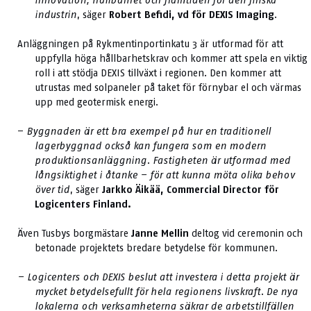
innovation, hållbarhet och framtiden för den finska
industrin
, säger
Robert Befidi, vd för DEXIS Imaging
.
Anläggningen på Rykmentinportinkatu 3 är utformad för att
uppfylla höga hållbarhetskrav och kommer att spela en viktig
roll i att stödja DEXIS tillväxt i regionen. Den kommer att
utrustas med solpaneler på taket för förnybar el och värmas
upp med geotermisk energi.
–
Byggnaden är ett bra exempel på hur en traditionell
lagerbyggnad också kan fungera som en modern
produktionsanläggning. Fastigheten är utformad med
långsiktighet i åtanke – för att kunna möta olika behov
över tid
, säger
Jarkko Äikää, Commercial Director för
Logicenters Finland.
Även Tusbys borgmästare
Janne Mellin
deltog vid ceremonin och
betonade projektets bredare betydelse för kommunen.
– Logicenters och DEXIS beslut att investera i detta projekt är
mycket betydelsefullt för hela regionens livskraft. De nya
lokalerna och verksamheterna säkrar de arbetstillfällen