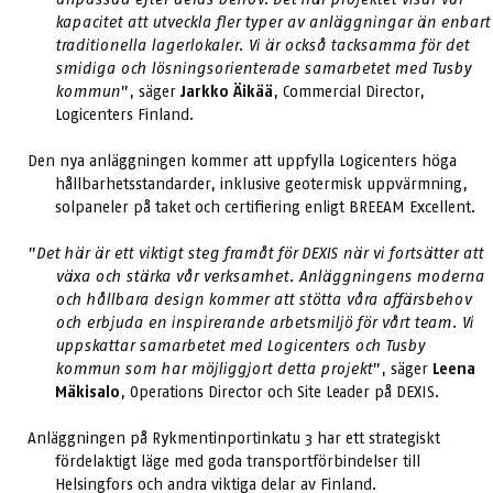
kapacitet att utveckla fler typer av anläggningar än enbart
traditionella lagerlokaler. Vi är också tacksamma för det
smidiga och lösningsorienterade samarbetet med Tusby
kommun
”, säger
Jarkko Äikää
, Commercial Director,
Logicenters Finland.
Den nya anläggningen kommer att uppfylla Logicenters höga
hållbarhetsstandarder, inklusive geotermisk uppvärmning,
solpaneler på taket och certifiering enligt BREEAM Excellent.
”
Det här är ett viktigt steg framåt för DEXIS när vi fortsätter att
växa och stärka vår verksamhet. Anläggningens moderna
och hållbara design kommer att stötta våra affärsbehov
och erbjuda en inspirerande arbetsmiljö för vårt team. Vi
uppskattar samarbetet med Logicenters och Tusby
kommun som har möjliggjort detta projekt
”, säger
Leena
Mäkisalo
, Operations Director och Site Leader på DEXIS.
Anläggningen på Rykmentinportinkatu 3 har ett strategiskt
fördelaktigt läge med goda transportförbindelser till
Helsingfors och andra viktiga delar av Finland.