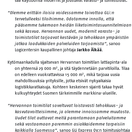
saa käyttöönsä modernit ja joustavat varasto- ja toimistotilat.
”Olemme erittäin iloisia voidessamme toivottaa GLi:n
tervetulleeksi tiloihimme. Odotamme innolla, että
pääsemme tukemaan heidän liiketoimintasuunnitelmiaan
sekä kasvua. Hervannan uudet, modernit varasto- ja
toimistotilat tarjoavat kestävän ja tehokkaan ympäristön
jatkaa laadukkaiden palveluiden tarjoamista”,
sanoo
Logicentersin kaupallinen johtaja
Jarkko Äikää
.
Kytömaankadulla sijaitsevan Hervannan toimitilan lattiapinta-ala
2
on yhteensä 29 000 m
, ja sitä täydennetään parvitiloilla. Tilaa
2
on edelleen vuokrattavissa 15 000 m
, mikä tarjoaa uusia
mahdollisuuksia yrityksille, jotka etsivät nykyaikaisia
logistiikkaratkaisuja. Kohteen keskeinen sijainti takaa hyvät
kulkuyhteydet Suomen tärkeimmille markkina-alueille.
”Hervannan toimitilat soveltuvat loistavasti tehokkuus- ja
kasvutavoitteisiimme, ja olemme innoissamme muutosta.
Uudet tilat auttavat meitä parantamaan palveluitamme
sekä vastaamaan paremmin asiakkaidemme tarpeisiin
kaikkialla Suomessa”,
sanoo GLi Express Oy:n toimitusjohtaja