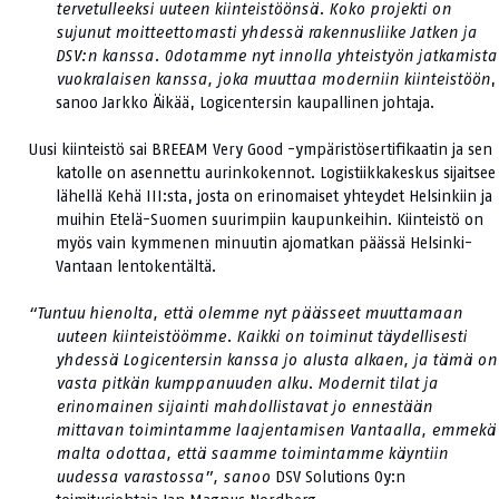
tervetulleeksi uuteen kiinteistöönsä. Koko projekti on
sujunut moitteettomasti yhdessä rakennusliike Jatken ja
DSV:n kanssa. Odotamme nyt innolla yhteistyön jatkamista
vuokralaisen kanssa, joka muuttaa moderniin kiinteistöön
,
sanoo Jarkko Äikää, Logicentersin kaupallinen johtaja.
Uusi kiinteistö sai BREEAM Very Good -ympäristösertifikaatin ja sen
katolle on asennettu aurinkokennot. Logistiikkakeskus sijaitsee
lähellä Kehä III:sta, josta on erinomaiset yhteydet Helsinkiin ja
muihin Etelä-Suomen suurimpiin kaupunkeihin. Kiinteistö on
myös vain kymmenen minuutin ajomatkan päässä Helsinki-
Vantaan lentokentältä.
“Tuntuu hienolta, että olemme nyt päässeet muuttamaan
uuteen kiinteistöömme. Kaikki on toiminut täydellisesti
yhdessä Logicentersin kanssa jo alusta alkaen, ja tämä on
vasta pitkän kumppanuuden alku. Modernit tilat ja
erinomainen sijainti mahdollistavat jo ennestään
mittavan toimintamme laajentamisen Vantaalla, emmekä
malta odottaa, että saamme toimintamme käyntiin
uudessa varastossa”, sanoo
DSV Solutions Oy:n