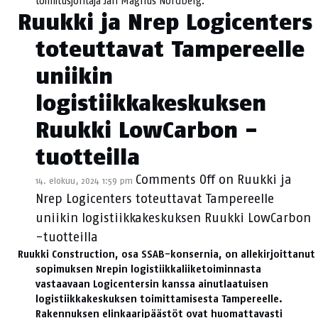
toimitusjohtaja Jan Magnus Nordberg.
Ruukki ja Nrep Logicenters
toteuttavat Tampereelle
uniikin
logistiikkakeskuksen
Ruukki LowCarbon -
tuotteilla
Comments Off
on Ruukki ja
14. elokuu, 2024 1:59 pm
Nrep Logicenters toteuttavat Tampereelle
uniikin logistiikkakeskuksen Ruukki LowCarbon
-tuotteilla
Ruukki Construction, osa SSAB-konsernia, on allekirjoittanut
sopimuksen Nrepin logistiikkaliiketoiminnasta
vastaavaan
Logicentersin kanssa ainutlaatuisen
logistiikkakeskuksen toimittamisesta Tampereelle.
Rakennuksen elinkaaripäästöt ovat huomattavasti