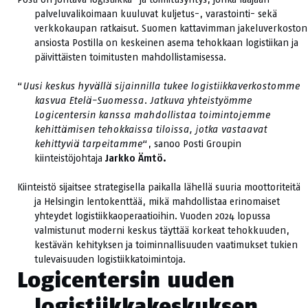
palveluvalikoimaan kuuluvat kuljetus-, varastointi- sekä
verkkokaupan ratkaisut. Suomen kattavimman jakeluverkoston
ansiosta Postilla on keskeinen asema tehokkaan logistiikan ja
päivittäisten toimitusten mahdollistamisessa.
“
Uusi keskus hyvällä sijainnilla tukee logistiikkaverkostomme
kasvua Etelä-Suomessa. Jatkuva yhteistyömme
Logicentersin kanssa mahdollistaa toimintojemme
kehittämisen tehokkaissa tiloissa, jotka vastaavat
kehittyviä tarpeitamme
“, sanoo Posti Groupin
kiinteistöjohtaja
Jarkko Ämtö.
Kiinteistö sijaitsee strategisella paikalla lähellä suuria moottoriteitä
ja Helsingin lentokenttää, mikä mahdollistaa erinomaiset
yhteydet logistiikkaoperaatioihin. Vuoden 2024 lopussa
valmistunut moderni keskus täyttää korkeat tehokkuuden,
kestävän kehityksen ja toiminnallisuuden vaatimukset tukien
tulevaisuuden logistiikkatoimintoja.
Logicentersin uuden
logistiikkakeskuksen