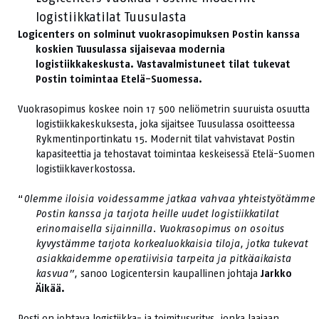
logistiikkatilat Tuusulasta
Logicenters on solminut vuokrasopimuksen Postin kanssa
koskien Tuusulassa sijaisevaa modernia
logistiikkakeskusta. Vastavalmistuneet tilat tukevat
Postin toimintaa Etelä-Suomessa.
Vuokrasopimus koskee noin 17 500 neliömetrin suuruista osuutta
logistiikkakeskuksesta, joka sijaitsee Tuusulassa osoitteessa
Rykmentinportinkatu 15. Modernit tilat vahvistavat Postin
kapasiteettia ja tehostavat toimintaa keskeisessä Etelä-Suomen
logistiikkaverkostossa.
“
Olemme iloisia voidessamme jatkaa vahvaa yhteistyötämme
Postin kanssa ja tarjota heille uudet
logistiikkatilat
erinomaisella sijainnilla. Vuokrasopimus on osoitus
kyvystämme tarjota korkealuokkaisia tiloja, jotka tukevat
asiakkaidemme operatiivisia tarpeita ja pitkäaikaista
kasvua”,
sanoo Logicentersin kaupallinen johtaja
Jarkko
Äikää.
Posti on johtava logistiikka- ja toimitusyritys, jonka laajaan