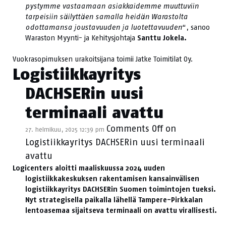
pystymme vastaamaan asiakkaidemme muuttuviin
tarpeisiin säilyttäen samalla heidän Warastolta
odottamansa joustavuuden ja luotettavuuden
“, sanoo
Waraston Myynti- ja Kehitysjohtaja
Santtu Jokela.
Vuokrasopimuksen urakoitsijana toimii Jatke Toimitilat Oy.
Logistiikkayritys
DACHSERin uusi
terminaali avattu
Comments Off
on
27. helmikuu, 2025 12:39 pm
Logistiikkayritys DACHSERin uusi terminaali
avattu
Logicenters aloitti maaliskuussa 2024 uuden
logistiikkakeskuksen rakentamisen kansainvälisen
logistiikkayritys DACHSERin Suomen toimintojen tueksi.
Nyt strategisella paikalla lähellä Tampere-Pirkkalan
lentoasemaa sijaitseva terminaali on avattu virallisesti.