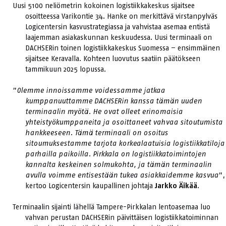
Uusi 5100 neliömetrin kokoinen logistiikkakeskus sijaitsee
osoitteessa Varikontie 34. Hanke on merkittävä virstanpylväs
Logicentersin kasvustrategiassa ja vahvistaa asemaa entistä
laajemman asiakaskunnan keskuudessa. Uusi terminaali on
DACHSERin toinen logistiikkakeskus Suomessa – ensimmäinen
sijaitsee Keravalla. Kohteen luovutus saatiin päätökseen
tammikuun 2025 lopussa.
”
Olemme innoissamme voidessamme jatkaa
kumppanuuttamme DACHSERin kanssa tämän uuden
terminaalin myötä. He ovat olleet erinomaisia
yhteistyökumppaneita ja osoittaneet vahvaa sitoutumista
hankkeeseen. Tämä terminaali on osoitus
sitoumuksestamme tarjota korkealaatuisia logistiikkatiloja
parhailla paikoilla. Pirkkala on logistiikkatoimintojen
kannalta keskeinen solmukohta, ja tämän terminaalin
avulla voimme entisestään tukea asiakkaidemme kasvua
”,
kertoo Logicentersin kaupallinen johtaja
Jarkko Äikää
.
Terminaalin sijainti lähellä Tampere-Pirkkalan lentoasemaa luo
vahvan perustan DACHSERin päivittäisen logistiikkatoiminnan