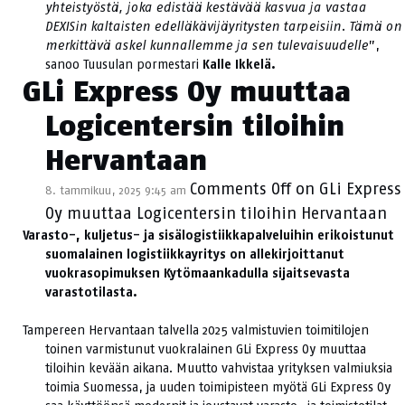
yhteistyöstä, joka edistää kestävää kasvua ja vastaa
DEXISin kaltaisten edelläkävijäyritysten tarpeisiin. Tämä on
merkittävä askel kunnallemme ja sen tulevaisuudelle
”,
sanoo Tuusulan pormestari
Kalle Ikkelä.
GLi Express Oy muuttaa
Logicentersin tiloihin
Hervantaan
Comments Off
on GLi Express
8. tammikuu, 2025 9:45 am
Oy muuttaa Logicentersin tiloihin Hervantaan
Varasto-, kuljetus- ja sisälogistiikkapalveluihin erikoistunut
suomalainen logistiikkayritys on allekirjoittanut
vuokrasopimuksen Kytömaankadulla sijaitsevasta
varastotilasta.
Tampereen Hervantaan talvella 2025 valmistuvien toimitilojen
toinen varmistunut vuokralainen GLi Express Oy muuttaa
tiloihin kevään aikana. Muutto vahvistaa yrityksen valmiuksia
toimia Suomessa, ja uuden toimipisteen myötä GLi Express Oy