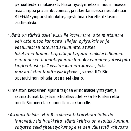
periaatteiden mukaisesti. Niissä hyödynnetään muun muassa
maalämpöä ja aurinkovoimaa, ja rakentamisessa noudatetaan
BREEAM-ympäristöluokitusjärjestelmän Excellent-tason
vaatimuksia.
“
Tämä on tärkeä askel DEXISille kasvumme ja toimintamme
vahvistamisen kannalta. Tilojen nykyaikainen ja
vastuullisesti toteutettu suunnittelu tukee
liiketoimintamme tarpeita ja tarjoaa henkilöstöllemme
erinomaisen toimintaympäristön. Arvostamme yhteistyötä
Logicentersin ja Tuusulan kunnan kanssa, joka
mahdollistaa tämän kehityksen
“, sanoo DEXISin
operatiivinen johtaja
Leena Mäkisalo.
Kiinteistön keskeinen sijainti tarjoaa erinomaiset yhteydet ja
saumattomat kuljetusmahdollisuudet sekä Helsinkiin että
muille Suomen tärkeimmille markkinoille.
“
Olemme iloisia, että Tuusulassa toteutetaan tällaisia
innovatiivisia hankkeita. Tämä kehitys on osoitus kunnan,
yritysten sekä yhteistyökumppaneiden välisestä vahvasta