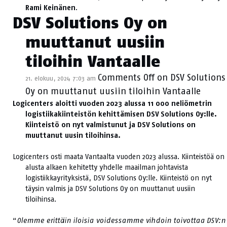
Rami Keinänen
.
DSV Solutions Oy on
muuttanut uusiin
tiloihin Vantaalle
Comments Off
on DSV Solutions
21. elokuu, 2024 7:03 am
Oy on muuttanut uusiin tiloihin Vantaalle
Logicenters aloitti vuoden 2023 alussa 11 000 neliömetrin
logistiikakiinteistön kehittämisen DSV Solutions Oy:lle.
Kiinteistö on nyt valmistunut ja DSV Solutions on
muuttanut uusin tiloihinsa.
Logicenters osti maata Vantaalta vuoden 2023 alussa. Kiinteistöä on
alusta alkaen kehitetty yhdelle maailman johtavista
logistiikkayrityksistä, DSV Solutions Oy:lle. Kiinteistö on nyt
täysin valmis ja DSV Solutions Oy on muuttanut uusiin
tiloihinsa.
“
Olemme erittäin iloisia voidessamme vihdoin toivottaa DSV:n