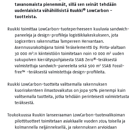
tavanomaista pienemmät, sillä sen seinät tehdään
®
uudenlaisista vähähiilisistä Ruukki
LowCarbon -
tuotteista.
Ruukki toimittaa LowCarbon-tuoteperheeseen kuuluvia sandwich-
paneeleja ja design-profiileja logistiikkakeskukseen, jota
Logicenters rakennuttaa Tampereen Hervantaan.
Asennusurakoitsijana toimii Teräselementti Oy. Pinta-alaltaan
2
2
30 000 m
:n kiinteistöön toimitetaan noin 10 000 m
uuden
®
sukupolven kierrätyspohjaisesta SSAB Zero
-teräksestä
2
valmistettuja sandwich-paneeleita sekä 500 m
SSAB Fossil-
free™ -teräksestä valmistettuja design-profiileita.
Ruukki LowCarbon-tuotteita valitsemalla rakennuksen
kuorirakenteen ilmastovaikutus on jopa 50% pienempi kuin
valitsemalla tuotteita, jotka tehdään perinteisesti valmistetusta
teräksestä.
Toukokuussa Ruukin lanseeraaman LowCarbon-tuotevalikoiman
pilottituotteet toimitetaan asiakkaalle vuoden 2024 toisella ja
kolmannella neljänneksellä, ja rakennuksen arvioidaan