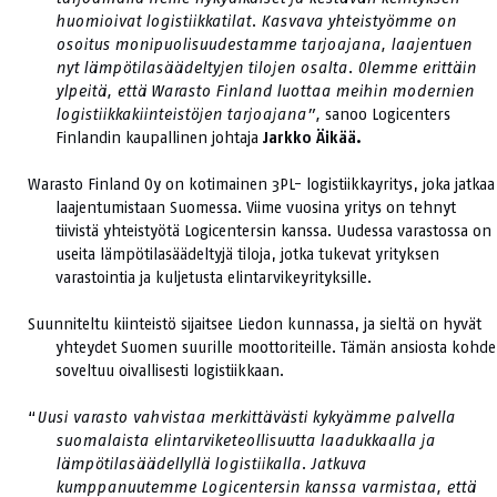
huomioivat logistiikkatilat. Kasvava yhteistyömme on
osoitus monipuolisuudestamme
tarjoajana, laajentuen
nyt lämpötilasäädeltyjen tilojen osalta. Olemme erittäin
ylpeitä, että Warasto Finland luottaa meihin modernien
logistiikkakiinteistöjen tarjoajana”,
sanoo Logicenters
Finlandin kaupallinen johtaja
Jarkko Äikää.
Warasto Finland Oy on kotimainen 3PL- logistiikkayritys, joka jatkaa
laajentumistaan Suomessa. Viime vuosina yritys on tehnyt
tiivistä yhteistyötä Logicentersin kanssa. Uudessa varastossa on
useita lämpötilasäädeltyjä tiloja, jotka tukevat yrityksen
varastointia ja kuljetusta elintarvikeyrityksille.
Suunniteltu kiinteistö sijaitsee Liedon kunnassa, ja sieltä on hyvät
yhteydet Suomen suurille moottoriteille. Tämän ansiosta kohde
soveltuu oivallisesti logistiikkaan.
“
Uusi varasto vahvistaa merkittävästi kykyämme palvella
suomalaista elintarviketeollisuutta laadukkaalla ja
lämpötilasäädellyllä logistiikalla. Jatkuva
kumppanuutemme Logicentersin kanssa varmistaa, että