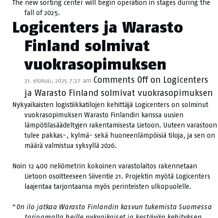
The new sorting center will begin operation in stages during the
fall of 2025.
Logicenters ja Warasto
Finland solmivat
vuokrasopimuksen
Comments Off
on Logicenters
21. elokuu, 2025 7:27 am
ja Warasto Finland solmivat vuokrasopimuksen
Nykyaikaisten logistiikkatilojen kehittäjä Logicenters on solminut
vuokrasopimuksen Warasto Finlandin kanssa uusien
lämpötilasäädeltyjen rakentamisesta Lietoon. Uuteen varastoon
tulee pakkas-, kylmä- sekä huoneenlämpöisiä tiloja, ja sen on
määrä valmistua syksyllä 2026.
Noin 12 400 neliömetrin kokoinen varastolaitos rakennetaan
Lietoon osoitteeseen Siiventie 21. Projektin myötä Logicenters
laajentaa tarjontaansa myös perinteisten ulkopuolelle.
“
On ilo jatkaa Warasto Finlandin kasvun tukemista Suomessa
tarjoamalla heille nykyaikaiset ja kestävän kehityksen