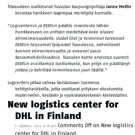
Tilaisuuteen osallistunut Tuusulan kaupunginjohtaja
Janne Mellin
korostaa hankkeen laajempaa merkitystä kunnalle.
“
Logicentersin ja DEXISin päätös investoida tähän
hankkeeseen on erittäin merkittävä koko alueen
elinvoimaisuudelle. Uudet tilat ja toiminnot turvaavat
DEXISin tarjoamat työpaikat Tuusulassa, vahvistavat
kunnan elinvoimaisuutta ja avaavat uusia
kasvumahdollisuuksia. Tuusulan kunta arvostaa suuresti
DEXISin osoittamaa luottamusta, kun yritys on päättänyt
jatkaa ja kehittää toimintaansa juuri täällä.”
Logicenters jatkaa vahvaa läsnäoloaan Suomessa
kehityshankkeilla, jotka osoittavat yrityksen sitoutumista
moderneihin, kestäviin ja vuokralaiskeskeisiin kiinteistöihin.
New logistics center for
DHL in Finland
Comments Off
on New logistics
1. syyskuu, 2025 12:16 pm
center for DHL in Finland