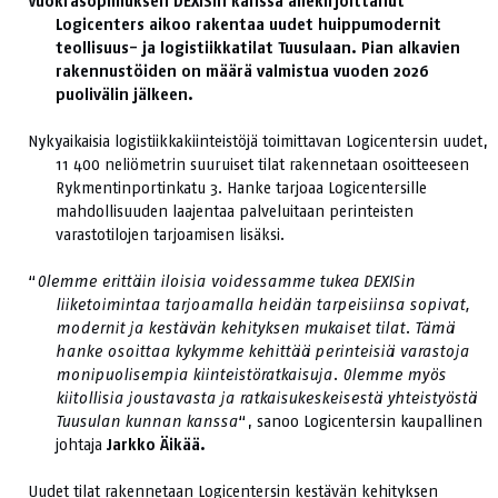
Vuokrasopimuksen DEXISin kanssa allekirjoittanut
Logicenters aikoo rakentaa uudet huippumodernit
teollisuus- ja logistiikkatilat Tuusulaan. Pian alkavien
rakennustöiden on määrä valmistua vuoden 2026
puolivälin jälkeen.
Nykyaikaisia logistiikkakiinteistöjä toimittavan Logicentersin uudet,
11 400 neliömetrin suuruiset tilat rakennetaan osoitteeseen
Rykmentinportinkatu 3. Hanke tarjoaa Logicentersille
mahdollisuuden laajentaa palveluitaan perinteisten
varastotilojen tarjoamisen lisäksi.
“
Olemme erittäin iloisia voidessamme tukea DEXISin
liiketoimintaa tarjoamalla heidän tarpeisiinsa sopivat,
modernit ja kestävän kehityksen mukaiset tilat. Tämä
hanke osoittaa kykymme kehittää perinteisiä varastoja
monipuolisempia kiinteistöratkaisuja. Olemme myös
kiitollisia joustavasta ja ratkaisukeskeisestä yhteistyöstä
Tuusulan kunnan kanssa
“, sanoo Logicentersin kaupallinen
johtaja
Jarkko Äikää.
Uudet tilat rakennetaan Logicentersin kestävän kehityksen