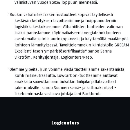
valmistuvan vuoden 2024 loppuun mennessä.
”Ruukin vähähiiliset rakennustuotteet sopivat täydellisesti
kestävän kehityksen tavoitteisiimme ja huippumoderniin
logistiikkakeskukseemme. Vähähiilisten tuotteiden valinnan
lisäksi panostamme käytönaikaiseen energiatehokkuuteen
asentamalla katolle aurinkopaneelit ja käyttämällä maalämpöä
kohteen lämmityksessä. Tavoittelemmekin kiinteistölle BREEAM
Excellent-tason ympäristösertifikaattia” sanoo Sanna
Vikström, Kehitysjohtaja, Logicenters/Nrep.
”Olemme ylpeitä, kun voimme viedä tuotteillamme rakentamista
kohti hiilineutraaliutta. LowCarbon-tuotteemme auttavat
asiakkaita saavuttamaan tiukatkin hiilijalanjälkitavoitteet
rakennuksille, sanoo Suomen seinä- ja kattorakenteet -
liiketoiminnasta vastaava johtaja Jani Backlund.
Logicenters