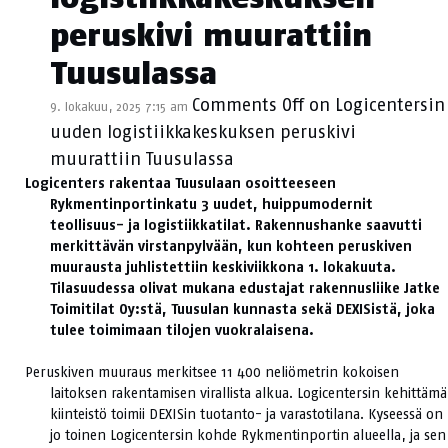
peruskivi muurattiin
Tuusulassa
Comments Off
on Logicentersin
9. lokakuu, 2025 7:15 am
uuden logistiikkakeskuksen peruskivi
muurattiin Tuusulassa
Logicenters rakentaa Tuusulaan osoitteeseen
Rykmentinportinkatu 3 uudet, huippumodernit
teollisuus- ja logistiikkatilat. Rakennushanke saavutti
merkittävän virstanpylvään, kun kohteen peruskiven
muurausta juhlistettiin keskiviikkona 1. lokakuuta.
Tilasuudessa olivat mukana edustajat rakennusliike Jatke
Toimitilat Oy:stä, Tuusulan kunnasta sekä DEXISistä, joka
tulee toimimaan tilojen vuokralaisena.
Peruskiven muuraus merkitsee 11 400 neliömetrin kokoisen
laitoksen rakentamisen virallista alkua. Logicentersin kehittämä
kiinteistö toimii DEXISin tuotanto- ja varastotilana. Kyseessä on
jo toinen Logicentersin kohde Rykmentinportin alueella, ja sen