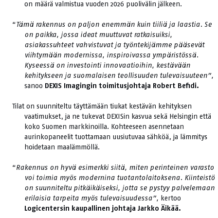
on määrä valmistua vuoden 2026 puolivälin jälkeen.
“
Tämä rakennus on paljon enemmän kuin tiiliä ja laastia. Se
on paikka, jossa ideat muuttuvat ratkaisuiksi,
asiakassuhteet vahvistuvat ja työntekijämme pääsevät
viihtymään modernissa, inspiroivassa ympäristössä.
Kyseessä on investointi innovaatioihin, kestävään
kehitykseen ja suomalaisen teollisuuden tulevaisuuteen”,
sanoo
DEXIS Imagingin toimitusjohtaja Robert Befidi.
Tilat on suunniteltu täyttämään tiukat kestävän kehityksen
vaatimukset, ja ne tukevat DEXISin kasvua sekä Helsingin että
koko Suomen markkinoilla. Kohteeseen asennetaan
aurinkopaneelit tuottamaan uusiutuvaa sähköä, ja lämmitys
hoidetaan maalämmöllä.
“
Rakennus on hyvä esimerkki siitä, miten perinteinen varasto
voi toimia myös modernina tuotantolaitoksena. Kiinteistö
on suunniteltu pitkäikäiseksi, jotta se pystyy palvelemaan
erilaisia tarpeita myös tulevaisuudessa”,
kertoo
Logicentersin kaupallinen johtaja Jarkko Äikää.