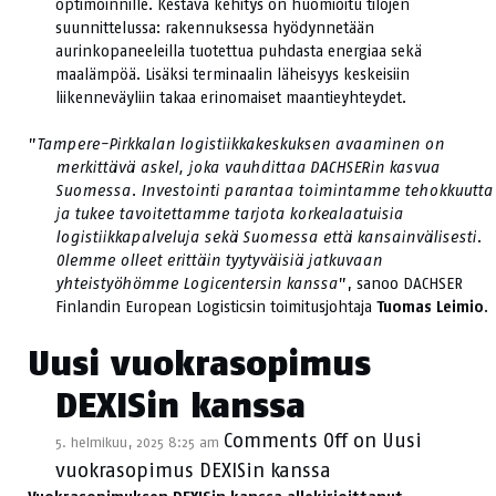
optimoinnille. Kestävä kehitys on huomioitu tilojen
suunnittelussa: rakennuksessa hyödynnetään
aurinkopaneeleilla tuotettua puhdasta energiaa sekä
maalämpöä. Lisäksi terminaalin läheisyys keskeisiin
liikenneväyliin takaa erinomaiset maantieyhteydet.
”
Tampere-Pirkkalan logistiikkakeskuksen avaaminen on
merkittävä askel, joka vauhdittaa DACHSERin kasvua
Suomessa. Investointi parantaa toimintamme tehokkuutta
ja tukee tavoitettamme tarjota korkealaatuisia
logistiikkapalveluja sekä Suomessa että kansainvälisesti.
Olemme olleet erittäin tyytyväisiä jatkuvaan
yhteistyöhömme Logicentersin kanssa
”, sanoo DACHSER
Finlandin European Logisticsin toimitusjohtaja
Tuomas Leimio
.
Uusi vuokrasopimus
DEXISin kanssa
Comments Off
on Uusi
5. helmikuu, 2025 8:25 am
vuokrasopimus DEXISin kanssa