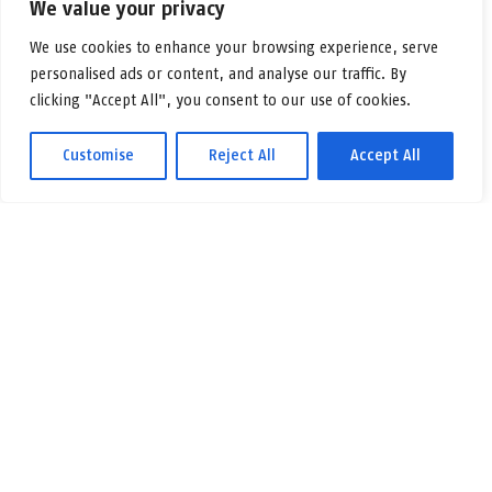
We value your privacy
We use cookies to enhance your browsing experience, serve
personalised ads or content, and analyse our traffic. By
Tampere, Hervanta
clicking "Accept All", you consent to our use of cookies.
Customise
Reject All
Accept All
See all vacancies
See all objects
Toimintaperiaate