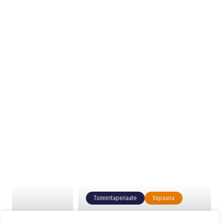
Logicenters on johtava
nykyaikaisten
logistiikkakiinteistöjen
toimittaja
Toimintaperiaate
Vapaana