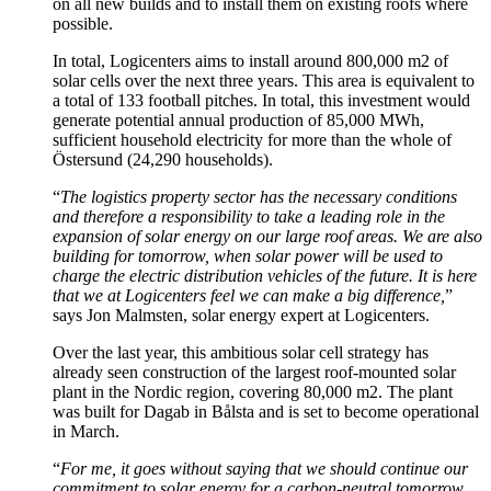
on all new builds and to install them on existing roofs where
possible.
In total, Logicenters aims to install around 800,000 m2 of
solar cells over the next three years. This area is equivalent to
a total of 133 football pitches. In total, this investment would
generate potential annual production of 85,000 MWh,
sufficient household electricity for more than the whole of
Östersund (24,290 households).
“
The logistics property sector has the necessary conditions
and therefore a responsibility to take a leading role in the
expansion of solar energy on our large roof areas. We are also
building for tomorrow, when solar power will be used to
charge the electric distribution vehicles of the future. It is here
that we at Logicenters feel we can make a big difference,
”
says Jon Malmsten, solar energy expert at Logicenters.
Over the last year, this ambitious solar cell strategy has
already seen construction of the largest roof-mounted solar
plant in the Nordic region, covering 80,000 m2. The plant
was built for Dagab in Bålsta and is set to become operational
in March.
“
For me, it goes without saying that we should continue our
commitment to solar energy for a carbon-neutral tomorrow.