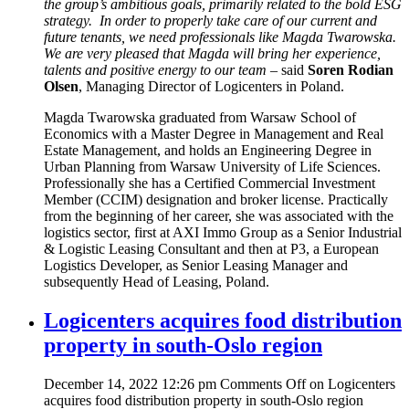
the group’s ambitious goals, primarily related to the bold ESG
strategy. In order to properly take care of our current and
future tenants, we need professionals like Magda Twarowska.
We are very pleased that Magda will bring her experience,
talents and positive energy to our team –
said
Soren Rodian
Olsen
, Managing Director of Logicenters in Poland.
Magda Twarowska graduated from Warsaw School of
Economics with a Master Degree in Management and Real
Estate Management, and holds an Engineering Degree in
Urban Planning from Warsaw University of Life Sciences.
Professionally she has a Certified Commercial Investment
Member (CCIM) designation and broker license. Practically
from the beginning of her career, she was associated with the
logistics sector, first at AXI Immo Group as a Senior Industrial
& Logistic Leasing Consultant and then at P3, a European
Logistics Developer, as Senior Leasing Manager and
subsequently Head of Leasing, Poland.
Logicenters acquires food distribution
property in south-Oslo region
December 14, 2022 12:26 pm
Comments Off
on Logicenters
acquires food distribution property in south-Oslo region