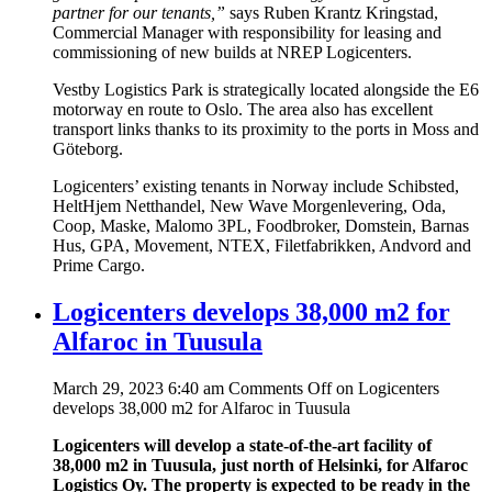
partner for our tenants,”
says Ruben Krantz Kringstad,
Commercial Manager with responsibility for leasing and
commissioning of new builds at NREP Logicenters.
Vestby Logistics Park is strategically located alongside the E6
motorway en route to Oslo. The area also has excellent
transport links thanks to its proximity to the ports in Moss and
Göteborg.
Logicenters’ existing tenants in Norway include Schibsted,
HeltHjem Netthandel, New Wave Morgenlevering, Oda,
Coop, Maske, Malomo 3PL, Foodbroker, Domstein, Barnas
Hus, GPA, Movement, NTEX, Filetfabrikken, Andvord and
Prime Cargo.
Logicenters develops 38,000 m2 for
Alfaroc in Tuusula
March 29, 2023 6:40 am
Comments Off
on Logicenters
develops 38,000 m2 for Alfaroc in Tuusula
Logicenters will develop a state-of-the-art facility of
38,000 m2 in Tuusula, just north of Helsinki, for Alfaroc
Logistics Oy. The property is expected to be ready in the