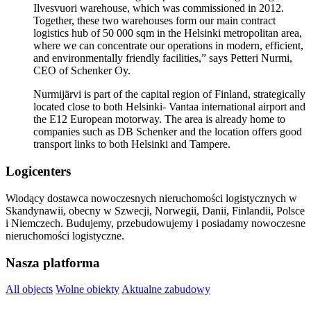
Ilvesvuori warehouse, which was commissioned in 2012.
Together, these two warehouses form our main contract
logistics hub of 50 000 sqm in the Helsinki metropolitan area,
where we can concentrate our operations in modern, efficient,
and environmentally friendly facilities,” says Petteri Nurmi,
CEO of Schenker Oy.
Nurmijärvi is part of the capital region of Finland, strategically
located close to both Helsinki- Vantaa international airport and
the E12 European motorway. The area is already home to
companies such as DB Schenker and the location offers good
transport links to both Helsinki and Tampere.
Logicenters
Wiodący dostawca nowoczesnych nieruchomości logistycznych w
Skandynawii, obecny w Szwecji, Norwegii, Danii, Finlandii, Polsce
i Niemczech. Budujemy, przebudowujemy i posiadamy nowoczesne
nieruchomości logistyczne.
Nasza platforma
All objects
Wolne obiekty
Aktualne zabudowy