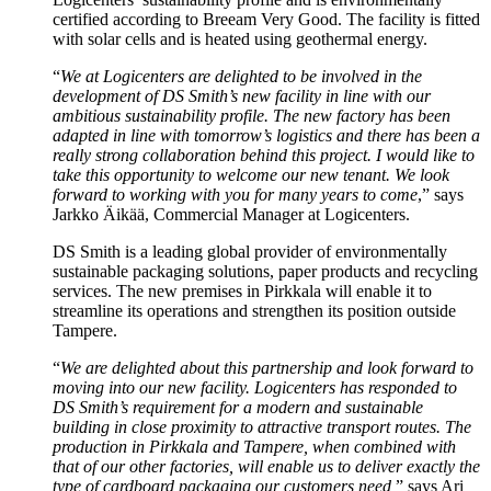
certified according to Breeam Very Good. The facility is fitted
with solar cells and is heated using geothermal energy.
“
We at Logicenters are delighted to be involved in the
development of DS Smith’s new facility in line with our
ambitious sustainability profile. The new factory has been
adapted in line with tomorrow’s logistics and there has been a
really strong collaboration behind this project. I would like to
take this opportunity to welcome our new tenant. We look
forward to working with you for many years to come
,” says
Jarkko Äikää, Commercial Manager at Logicenters.
DS Smith is a leading global provider of environmentally
sustainable packaging solutions, paper products and recycling
services. The new premises in Pirkkala will enable it to
streamline its operations and strengthen its position outside
Tampere.
“
We are delighted about this partnership and look forward to
moving into our new facility. Logicenters has responded to
DS Smith’s requirement for a modern and sustainable
building in close proximity to attractive transport routes. The
production in Pirkkala and Tampere, when combined with
that of our other factories, will enable us to deliver exactly the
type of cardboard packaging our customers need,
” says Ari