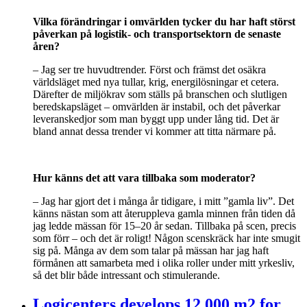
Vilka förändringar i omvärlden tycker du har haft störst
påverkan på logistik- och transportsektorn de senaste
åren?
– Jag ser tre huvudtrender. Först och främst det osäkra
världsläget med nya tullar, krig, energilösningar et cetera.
Därefter de miljökrav som ställs på branschen och slutligen
beredskapsläget – omvärlden är instabil, och det påverkar
leveranskedjor som man byggt upp under lång tid. Det är
bland annat dessa trender vi kommer att titta närmare på.
Hur känns det att vara tillbaka som moderator?
– Jag har gjort det i många år tidigare, i mitt ”gamla liv”. Det
känns nästan som att återuppleva gamla minnen från tiden då
jag ledde mässan för 15–20 år sedan. Tillbaka på scen, precis
som förr – och det är roligt! Någon scenskräck har inte smugit
sig på. Många av dem som talar på mässan har jag haft
förmånen att samarbeta med i olika roller under mitt yrkesliv,
så det blir både intressant och stimulerande.
Logicenters develops 12 000 m2 for