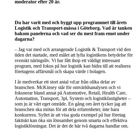
moderator efter 20 år.
Du har varit med och byggt upp programmet till årets
Logistik och Transport-mässa i Göteborg. Vad är tanken
bakom panelerna och vad ser du mest fram emot under
dagarna?
– Jag var med och arrangerade Logistik & Transport vid den
tiden det startade, med målet att lyfta logistikens betydelse för
svenskt näringsliv. Vi har fått ihop ett väldigt intressant
program, med fokus på hur logistik kan bidra till att realisera
företagens affärsmål och skapa värde i bolagen.
I år medverkar ett stort antal vd:ar från olika delar av
branschen. McKinsey står för omvärldsanalysen och vi
fokuserar bland annat på Automotive, Retail, Health Care,
Automation, Transport, 3pl, System och logistikfastigheter –
som ju är vårt eget område. En gång om året tycker jag att
branschen ska mötas för att dela erfarenheter, inte bara
konkurrera. Syftet är att visa goda exempel på hur företag
faktiskt kan öka sin lönsamhet genom smarta och effektiva
logistiklösningar. Det är det de här två dagarna handlar om.