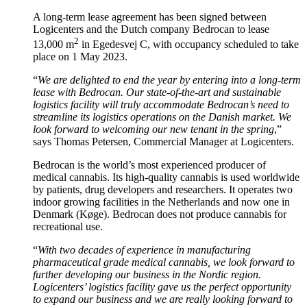
A long-term lease agreement has been signed between
Logicenters and the Dutch company Bedrocan to lease
2
13,000 m
in Egedesvej C, with occupancy scheduled to take
place on 1 May 2023.
“
We are delighted to end the year by entering into a long-term
lease with Bedrocan.
Our state-of-the-art and sustainable
logistics facility will truly accommodate Bedrocan’s need to
streamline its logistics operations on the Danish market. We
look forward to welcoming our new tenant in the spring
,”
says Thomas Petersen, Commercial Manager at Logicenters.
Bedrocan is the world’s most experienced producer of
medical cannabis. Its high-quality cannabis is used worldwide
by patients, drug developers and researchers. It operates two
indoor growing facilities in the Netherlands and now one in
Denmark (Køge). Bedrocan does not produce cannabis for
recreational use.
“
With two decades of experience in manufacturing
pharmaceutical grade medical cannabis, we look forward to
further developing our business in the Nordic region.
Logicenters’ logistics facility gave us the perfect opportunity
to expand our business and we are really looking forward to