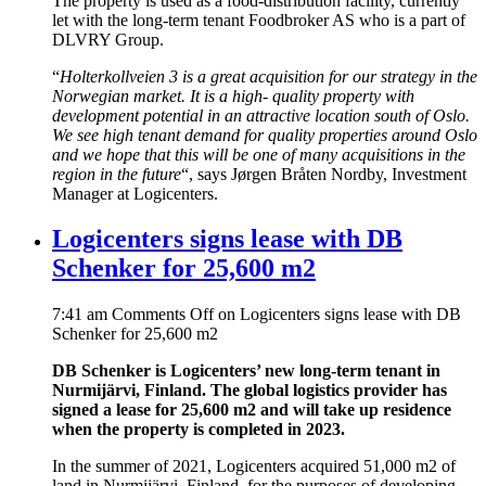
The property is used as a food-distribution facility, currently
let with the long-term tenant Foodbroker AS who is a part of
DLVRY Group.
“
Holterkollveien 3 is a great acquisition for our strategy in the
Norwegian market. It is a high- quality property with
development potential in an attractive location south of Oslo.
We see high tenant demand for quality properties around Oslo
and we hope that this will be one of many acquisitions in the
region in the future
“, says Jørgen Bråten Nordby, Investment
Manager at Logicenters.
Logicenters signs lease with DB
Schenker for 25,600 m2
7:41 am
Comments Off
on Logicenters signs lease with DB
Schenker for 25,600 m2
DB Schenker is Logicenters’ new long-term tenant in
Nurmijärvi, Finland. The global logistics provider has
signed a lease for 25,600 m2 and will take up residence
when the property is completed in 2023.
In the summer of 2021, Logicenters acquired 51,000 m2 of
land in Nurmijärvi, Finland, for the purposes of developing