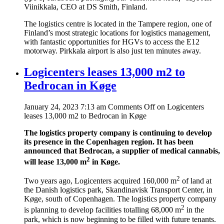
Viinikkala, CEO at DS Smith, Finland.
The logistics centre is located in the Tampere region, one of
Finland’s most strategic locations for logistics management,
with fantastic opportunities for HGVs to access the E12
motorway. Pirkkala airport is also just ten minutes away.
Logicenters leases 13,000 m2 to
Bedrocan in Køge
January 24, 2023 7:13 am
Comments Off
on Logicenters
leases 13,000 m2 to Bedrocan in Køge
The logistics property company is continuing to develop
its presence in the Copenhagen region. It has been
announced that Bedrocan, a supplier of medical cannabis,
2
will lease 13,000 m
in Køge.
2
Two years ago, Logicenters acquired 160,000 m
of land at
the Danish logistics park, Skandinavisk Transport Center, in
Køge, south of Copenhagen. The logistics property company
2
is planning to develop facilities totalling 68,000 m
in the
park, which is now beginning to be filled with future tenants.