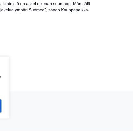
u kiinteistö on askel oikeaan suuntaan. Mäntsälä
en jakelua ympäri Suomea”, sanoo Kauppapaikka-
e