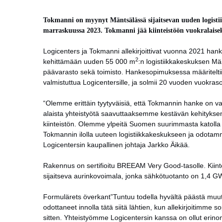
Tokmanni on myynyt Mäntsälässä sijaitsevan uuden logistiik
marraskuussa 2023. Tokmanni jää kiinteistöön vuokralaisek
Logicenters ja Tokmanni allekirjoittivat vuonna 2021 han
2
kehittämään uuden 55 000 m
:n logistiikkakeskuksen Män
päävarasto sekä toimisto. Hankesopimuksessa määriteltii
valmistuttua Logicentersille, ja solmii 20 vuoden vuokra
“Olemme erittäin tyytyväisiä, että Tokmannin hanke on v
alaista yhteistyötä saavuttaaksemme kestävän kehitykse
kiinteistön. Olemme ylpeitä Suomen suurimmasta katolla 
Tokmannin ilolla uuteen logistiikkakeskukseen ja odotamm
Logicentersin kaupallinen johtaja Jarkko Äikää.
Rakennus on sertifioitu BREEAM Very Good-tasolle. Kiinte
sijaitseva aurinkovoimala, jonka sähkötuotanto on 1,4 
Formulärets överkant”Tuntuu todella hyvältä päästä muu
odottaneet innolla tätä siitä lähtien, kun allekirjoitim
sitten. Yhteistyömme Logicentersin kanssa on ollut erinom