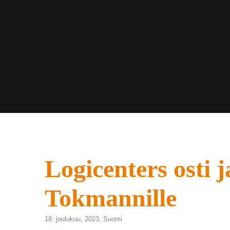
Logicenters osti 
Tokmannille
18. joulukuu, 2023,
Suomi