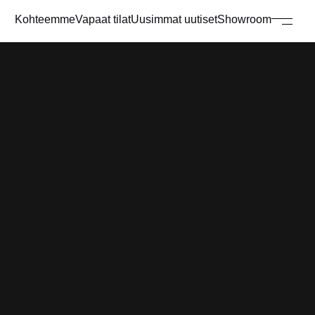
Kohteemme
Vapaat tilat
Uusimmat uutiset
Showroom