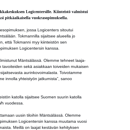
kakeskuksen Logicentersille. Kiinteistö valmistui
si pitkäaikaisella vuokrasopimuksella.
kesopimuksen, jossa Logicenters sitoutui
tsälään. Tokmannilla sijaitsee alueella jo
n, että Tokmanni myy kiinteistön sen
sopimuksen Logicentersin kanssa.
almistunut Mäntsälässä. Olemme tehneet laaja-
n tavoiteiden sekä asiakkaan toiveiden mukaisen
sijaitsevasta aurinkovoimalasta. Toivotamme
e innolla yhteistyön jatkumista”, sanoo
istön katolla sijaitsee Suomen suurin katolla
GWh vuodessa.
ttamaan uusin tiloihin Mäntsälässä. Olemme
me sopimuksen Logicentersin kanssa muutama vuosi
aista. Meillä on laajat kestävän kehityksen