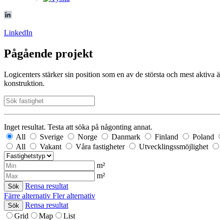
LinkedIn
Pågående projekt
Logicenters stärker sin position som en av de största och mest aktiva
konstruktion.
Inget resultat. Testa att söka på någonting annat.
All
Sverige
Norge
Danmark
Finland
Poland
All
Vakant
Våra fastigheter
Utvecklingssmöjlighet
m²
m²
Rensa resultat
Sök
Färre alternativ
Fler alternativ
Rensa resultat
Sök
Grid
Map
List