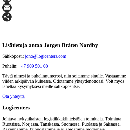
X
Email
Share
Lisätietoja antaa Jørgen Bråten Nordby
Sähköposti:
jono@logicenters.com
Puhelin:
+47 909 501 08
Täytä nimesi ja puhelinnumerosi, niin soitamme sinulle. Vastaamme
viiden arkipäivän kuluessa. Odotamme yhteydenottoasi. Voit myös
lähettää kysymyksesi meille sähköpostitse.
Ota yhteyttä
Logicenters
Johtava nykyaikaisten logistiikkakiinteistöjen toimittaja. Toiminta
Ruotsissa, Norjassa, Tanskassa, Suomessa, Puolassa ja Saksassa.
Rakennamme, kunnostamme ja ylläpidämme moderneja