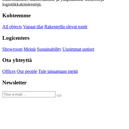
logistiikkakiinteistöjä.
Kohteemme
All objects
Vapaat tilat
Rakenteilla olevat tontit
Logicenters
Showroom
Meistä
Sustainability
Uusimmat uutiset
Ota yhteyttä
Offices
Our people
Tule tapaamaan meitä
Newsletter