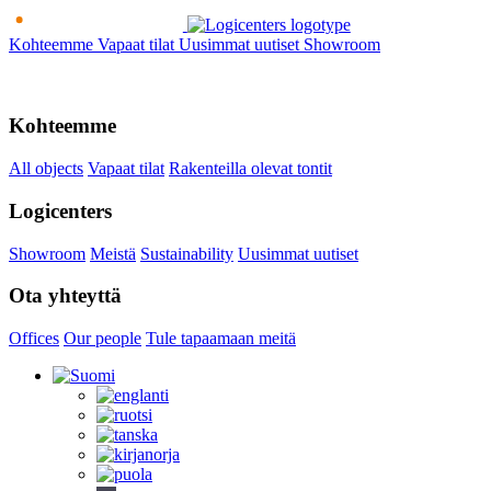
Kohteemme
Vapaat tilat
Uusimmat uutiset
Showroom
Kohteemme
All objects
Vapaat tilat
Rakenteilla olevat tontit
Logicenters
Showroom
Meistä
Sustainability
Uusimmat uutiset
Ota yhteyttä
Offices
Our people
Tule tapaamaan meitä