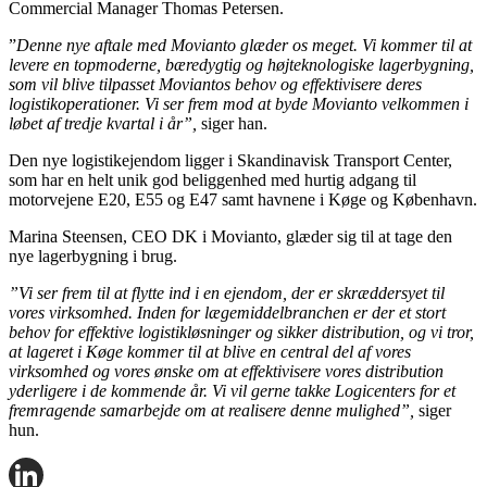
Commercial Manager Thomas Petersen.
”
Denne nye aftale med Movianto glæder os meget. Vi kommer til at
levere en topmoderne, bæredygtig og højteknologiske lagerbygning,
som vil blive tilpasset Moviantos behov og effektivisere deres
logistikoperationer. Vi ser frem mod at byde Movianto velkommen i
løbet af tredje kvartal i år”,
siger han.
Den nye logistikejendom ligger i Skandinavisk Transport Center,
som har en helt unik god beliggenhed med hurtig adgang til
motorvejene E20, E55 og E47 samt havnene i Køge og København.
Marina Steensen, CEO DK i Movianto, glæder sig til at tage den
nye lagerbygning i brug.
”Vi ser frem til at flytte ind i en ejendom, der er skræddersyet til
vores virksomhed. Inden for lægemiddelbranchen er der et stort
behov for effektive logistikløsninger og sikker distribution, og vi tror,
at lageret i Køge kommer til at blive en central del af vores
virksomhed og vores ønske om at effektivisere vores distribution
yderligere i de kommende år. Vi vil gerne takke Logicenters for et
fremragende samarbejde om at realisere denne mulighed”,
siger
hun.