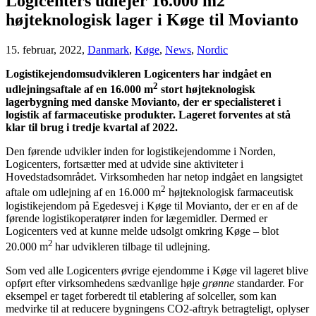
Logicenters udlejer 16.000 m2
højteknologisk lager i Køge til Movianto
15. februar, 2022,
Danmark
,
Køge
,
News
,
Nordic
Logistikejendomsudvikleren Logicenters har indgået en
2
udlejningsaftale af en 16.000 m
stort højteknologisk
lagerbygning med danske Movianto, der er specialisteret i
logistik af farmaceutiske produkter. Lageret forventes at stå
klar til brug i tredje kvartal af 2022.
Den førende udvikler inden for logistikejendomme i Norden,
Logicenters, fortsætter med at udvide sine aktiviteter i
Hovedstadsområdet. Virksomheden har netop indgået en langsigtet
2
aftale om udlejning af en 16.000 m
højteknologisk farmaceutisk
logistikejendom på Egedesvej i Køge til Movianto, der er en af de
førende logistikoperatører inden for lægemidler. Dermed er
Logicenters ved at kunne melde udsolgt omkring Køge – blot
2
20.000 m
har udvikleren tilbage til udlejning.
Som ved alle Logicenters øvrige ejendomme i Køge vil lageret blive
opført efter virksomhedens sædvanlige høje
grønne
standarder. For
eksempel er taget forberedt til etablering af solceller, som kan
medvirke til at reducere bygningens CO2-aftryk betragteligt, oplyser