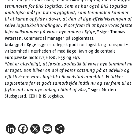
terminalen for BHS Logistics. Som os har også BHS Logistics
ambitiøse mål for bæredygtighed, som terminalen kommer
til at kunne opfylde udover, at den vil øge effektiviseringen af
selve logistikbehandlingen. Vi ser frem til at byde vores første
lejer velkommen på vores nye anlæg i Køge,”
siger Thomas
Petersen, Commercial manager på Logicenters.
Anlægget i Køge ligger strategisk godt for logistik og transport-
virksomhed i nærheden af med Køge Havn og de centrale
europæiske motorveje E20, E55 og E47.
”Det er glædeligt, at første spadestik til vores nye terminal nu
er taget. Den bliver en del af vores satsning på at udvikle og
effektivisere vores logistik i Hovedstadsområdet. Vi takker
Logicenters for et godt samarbejde indtil nu og ser frem til at
flytte ind i det nye anlæg i løbet af 2022,”
siger Morten
Studsgaard
,
CEO i BHS Logistics.
LinkedIn
Facebook
X
Email
Share