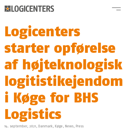
Logicenters
starter opførelse
af højteknologisk
logitistikejendom
i Køge for BHS
Logistics
14. september, 2021,
Danmark
,
Køge
,
News
,
Press