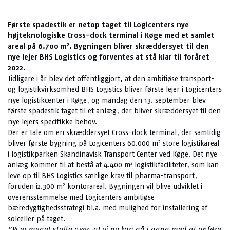
Første spadestik er netop taget til Logicenters nye
højteknologiske Cross-dock terminal i Køge med et samlet
2
areal på 6.700 m
. Bygningen bliver skræddersyet til den
nye lejer BHS Logistics og forventes at stå klar til foråret
2022.
Tidligere i år blev det offentliggjort, at den ambitiøse transport-
og logistikvirksomhed BHS Logistics bliver første lejer i Logicenters
nye logistikcenter i Køge, og mandag den 13. september blev
første spadestik taget til et anlæg, der bliver skræddersyet til den
nye lejers specifikke behov.
Der er tale om en skræddersyet Cross-dock terminal, der samtidig
2
bliver første bygning på Logicenters 60.000 m
store logistikareal
i logistikparken Skandinavisk Transport Center ved Køge. Det nye
2
anlæg kommer til at bestå af 4.400 m
logistikfaciliteter, som kan
leve op til BHS Logistics særlige krav til pharma-transport,
2
foruden i2.300 m
kontorareal. Bygningen vil blive udviklet i
overensstemmelse med Logicenters ambitiøse
bæredygtighedsstrategi bl.a. med mulighed for installering af
solceller på taget.
”Vi er meget stolte over, at vi nu kan gå i gang med at opføre