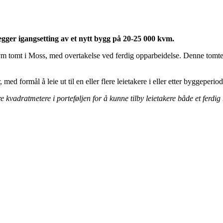
gger igangsetting av et nytt bygg på 20-25 000 kvm.
m tomt i Moss, med overtakelse ved ferdig opparbeidelse. Denne tomten
ed formål å leie ut til en eller flere leietakere i eller etter byggeperio
ere kvadratmetere i porteføljen for å kunne tilby leietakere både et fe