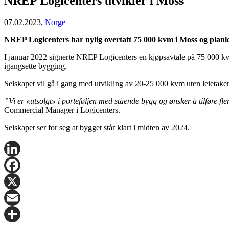
NREP Logicenters utvikler i Moss
07.02.2023,
Norge
NREP Logicenters har nylig overtatt 75 000 kvm i Moss og planle
I januar 2022 signerte NREP Logicenters en kjøpsavtale på 75 000 kv
igangsette bygging.
Selskapet vil gå i gang med utvikling av 20-25 000 kvm uten leietaker, m
”Vi er «utsolgt» i porteføljen med stående bygg og ønsker å tilføre fl
Commercial Manager i Logicenters.
Selskapet ser for seg at bygget står klart i midten av 2024.
LinkedIn
Facebook
X
Email