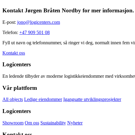
Share
Kontakt Jørgen Bråten Nordby for mer informasjon.
E-post:
jono@logicenters.com
Telefon:
+47 909 501 08
Fyll ut navn og telefonnummer, så ringer vi deg, normalt innen fem vir
Kontakt oss
Logicenters
En ledende tilbyder av moderne logistikkeiendommer med virksomhet i
Vår plattform
All objects
Ledige eiendommer
Igangsatte utviklingsprosjekter
Logicenters
Showroom
Om oss
Sustainability
Nyheter
Kontakt oss